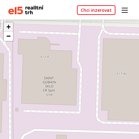
Chci inzerovat
+
−