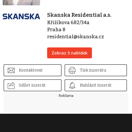
Skanska Residential a.s.
Křižíkova 682/34a
Praha 8
residential@skanska.cz
Zobraz 5 nabídek
Kontaktovat
Tisk inzerátu
Sdílet inzerát
Nahlásit inzerát