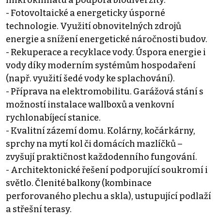
mikroklimatu a podpora biodiverzity.
- Fotovoltaické a energeticky úsporné
technologie. Využití obnovitelných zdrojů
energie a snížení energetické náročnosti budov.
- Rekuperace a recyklace vody. Úspora energie i
vody díky moderním systémům hospodaření
(např. využití šedé vody ke splachování).
- Příprava na elektromobilitu. Garážová stání s
možností instalace wallboxů a venkovní
rychlonabíjecí stanice.
- Kvalitní zázemí domu. Kolárny, kočárkárny,
sprchy na mytí kol či domácích mazlíčků –
zvyšují praktičnost každodenního fungování.
- Architektonické řešení podporující soukromí i
světlo. Členité balkony (kombinace
perforovaného plechu a skla), ustupující podlaží
a střešní terasy.