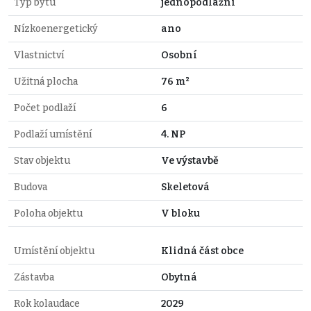
Typ bytu
jednopodlažní
Nízkoenergetický
ano
Vlastnictví
Osobní
Užitná plocha
76 m²
Počet podlaží
6
Podlaží umístění
4. NP
Stav objektu
Ve výstavbě
Budova
Skeletová
Poloha objektu
V bloku
Umístění objektu
Klidná část obce
Zástavba
Obytná
Rok kolaudace
2029