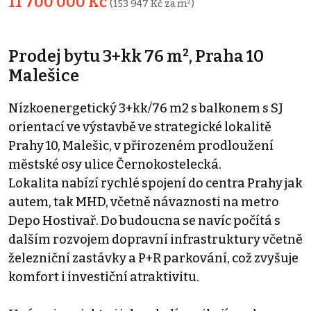
11 700 000 Kč
(153 947 Kč za m²)
Prodej bytu 3+kk 76 m², Praha 10
Malešice
Nízkoenergetický 3+kk/76 m2 s balkonem s SJ
orientací ve výstavbě ve strategické lokalitě
Prahy 10, Malešic, v přirozeném prodloužení
městské osy ulice Černokostelecká.
Lokalita nabízí rychlé spojení do centra Prahy jak
autem, tak MHD, včetně návaznosti na metro
Depo Hostivař. Do budoucna se navíc počítá s
dalším rozvojem dopravní infrastruktury včetně
železniční zastávky a P+R parkování, což zvyšuje
komfort i investiční atraktivitu.