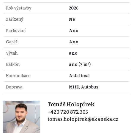
Rok výstavby
2026
Zařízený
Ne
Parkování
Ano
Garáž
Ano
Výtah
ano
Balkón
ano (7 m²)
Komunikace
Asfaltová
Doprava
MHD, Autobus
Tomáš Holopírek
+420 720 872 305
tomas.holopirek@skanska.cz