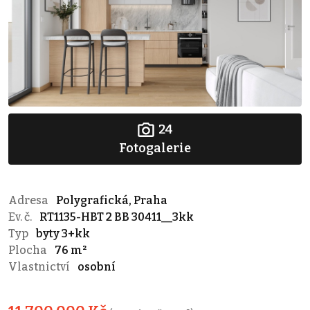
24
Fotogalerie
Adresa
Polygrafická, Praha
Ev. č.
RT1135-HBT 2 BB 30411__3kk
Typ
byty 3+kk
Plocha
76 m²
Vlastnictví
osobní