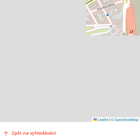
Leaflet
|
©
OpenStreetMap
Zpět na vyhledávání