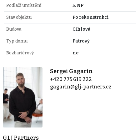
Podlaží umístění
5. NP
Stav objektu
Po rekonstrukci
Budova
Cihlová
Typ domu
Patrový
Bezbariérový
ne
Sergei Gagarin
+420 775 619 222
gagarin@glj-partners.cz
GLJ Partners