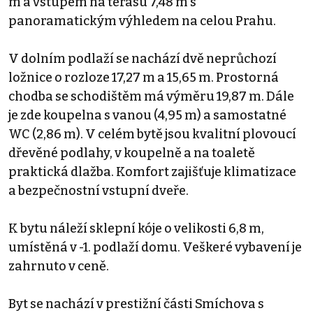
m a vstupem na terasu 7,48 m s
panoramatickým výhledem na celou Prahu.
V dolním podlaží se nachází dvě neprůchozí
ložnice o rozloze 17,27 m a 15,65 m. Prostorná
chodba se schodištěm má výměru 19,87 m. Dále
je zde koupelna s vanou (4,95 m) a samostatné
WC (2,86 m). V celém bytě jsou kvalitní plovoucí
dřevěné podlahy, v koupelně a na toaletě
praktická dlažba. Komfort zajišťuje klimatizace
a bezpečnostní vstupní dveře.
K bytu náleží sklepní kóje o velikosti 6,8 m,
umístěná v -1. podlaží domu. Veškeré vybavení je
zahrnuto v ceně.
Byt se nachází v prestižní části Smíchova s