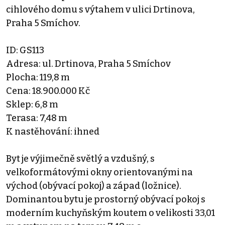
cihlového domu s výtahem v ulici Drtinova,
Praha 5 Smíchov.
ID: GS113
Adresa: ul. Drtinova, Praha 5 Smíchov
Plocha: 119,8 m
Cena: 18.900.000 Kč
Sklep: 6,8 m
Terasa: 7,48 m
K nastěhování: ihned
Byt je výjimečně světlý a vzdušný, s
velkoformátovými okny orientovanými na
východ (obývací pokoj) a západ (ložnice).
Dominantou bytu je prostorný obývací pokoj s
moderním kuchyňským koutem o velikosti 33,01