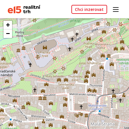
Chci inzerovat
+
−