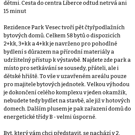
dětmi. Cesta do centra Liberce odtud netrvá ani
15 minut
Rezidence Park Vesec tvoří pět čtyřpodlažních
bytových domů. Celkem 58 bytů o dispozicích
2+kk, 3+kk a 4+kk je navrženo pro pohodlné
bydlení s důrazem na přírodní materiály a
udržitelný přístup k výstavbě. Najdete zde park a
místo pro setkávání se sousedy, přáteli, ale i
dětské hřiště. To vše v uzavřeném areálu pouze
pro majitele bytových jednotek. Velkou výhodou
je dokončení celého komplexu v jeden okamžik,
nebudete tedy bydlet na stavbě, ale již v hotových
domech. Dalším plusem je pak zařazení domů do
energetické třídy B - velmi úsporné.
Byt, který vám chci představit, se nachází v 2.