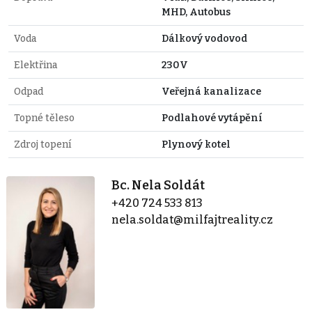
MHD, Autobus
Voda
Dálkový vodovod
Elektřina
230V
Odpad
Veřejná kanalizace
Topné těleso
Podlahové vytápění
Zdroj topení
Plynový kotel
Bc. Nela Soldát
+420 724 533 813
nela.soldat@milfajtreality.cz