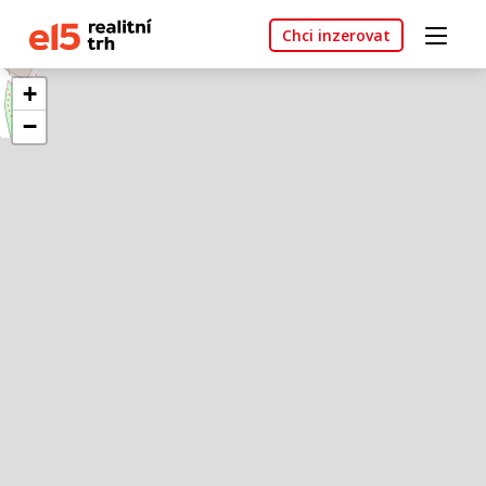
Chci inzerovat
+
−