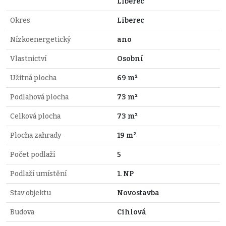
Liberec
Okres
Liberec
Nízkoenergetický
ano
Vlastnictví
Osobní
Užitná plocha
69 m²
Podlahová plocha
73 m²
Celková plocha
73 m²
Plocha zahrady
19 m²
Počet podlaží
5
Podlaží umístění
1. NP
Stav objektu
Novostavba
Budova
Cihlová