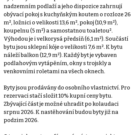
nadzemním podlaží a jeho dispozice zahrnují
obývací pokoj s kuchyňským koutem o rozloze 26
m², ložnici o velikosti 13,6 m², pokoj (10,9 m²),
koupelnu (5 m²) a samostatnou toaletou².
Výhodou je i velkorysá předsíň (6,1 m²). Součástí
bytu jsou sklepní kóje o velikosti 7,6 m². K bytu
náleží balkon (12,9 m²). Každý byt je vybaven
podlahovým vytápěním, okny s trojskly a
venkovními roletami na všech oknech.
Byty jsou prodávány do osobního vlastnictví. Pro
rezervaci stačí složit 10% kupní ceny bytu.
Zbývající část je možné uhradit po kolaudaci
srpnu 2026. K nastěhování budou byty již na
podzim 2026.