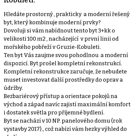
Kobuleti.
Hledáte prostorný , prakticky a moderní řešený
byt, který kombinuje moderní prvky?
Dovoluji si vám nabídnout tento byt 3+kk o
velikosti 100 m2 , nacházející v první linii od
mořského pobřeží v Gruzie-Kobuleti.
Ten byt Vás zaujme svou pohodlnou a moderní
dispozicí. Byt prošel kompletní rekonstrukcí.
Kompletní rekonstrukce zaručuje, že nebudete
muset investovat další prostředky do oprav a
údržby.
Bezbariérový přístup a orientace pokojů na
východ a západ navíc zajistí maximální komfort
i dostatek světla pro příjemné bydlení.
Byt se nachází v 10 NP. panelového domu (rok
vystavby 2017)., což nabízí vám hezky výhled do