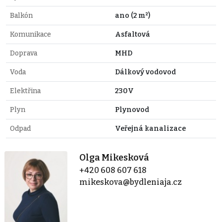
Balkón
ano (2 m²)
Komunikace
Asfaltová
Doprava
MHD
Voda
Dálkový vodovod
Elektřina
230V
Plyn
Plynovod
Odpad
Veřejná kanalizace
Olga Mikesková
+420 608 607 618
mikeskova@bydleniaja.cz