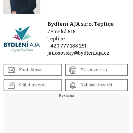
Bydlení AJA s.r.o. Teplice
Zemská 818
Teplice
+420 777 188 251
janosovsky@bydleniaja.cz
Kontaktovat
Tisk inzerátu
Sdílet inzerát
Nahlásit inzerát