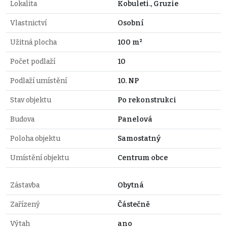
Lokalita
Kobuleti., Gruzie
Vlastnictví
Osobní
Užitná plocha
100 m²
Počet podlaží
10
Podlaží umístění
10. NP
Stav objektu
Po rekonstrukci
Budova
Panelová
Poloha objektu
Samostatný
Umístění objektu
Centrum obce
Zástavba
Obytná
Zařízený
Částečně
Výtah
ano