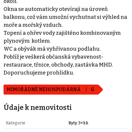
okolí.
Okna se automaticky otevírají na úroveň
balkonu, což vám umožní vychutnat si výhled na
moře a mořský vzduch.
Topení a ohřev vody zajištěno kombinovaným
plynovým kotlem.
WC a obývák má vyhřívanou podlahu.
Poblíž je veškerá občanská vybavenost-
restaurace, třnice, obchody, zastávka MHD.
Doporuchujeme prohlídku.
MIMOŘÁDNĚ NEHOSPODÁRNÁ
G
Údaje k nemovitosti
Kategorie
Byty 3+kk