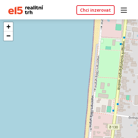
Chci inzerovat
+
−