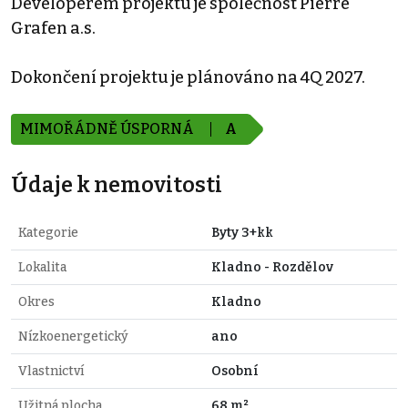
Developerem projektu je společnost Pierre
Grafen a.s.
Dokončení projektu je plánováno na 4Q 2027.
MIMOŘÁDNĚ ÚSPORNÁ
A
Údaje k nemovitosti
Kategorie
Byty 3+kk
Lokalita
Kladno - Rozdělov
Okres
Kladno
Nízkoenergetický
ano
Vlastnictví
Osobní
Užitná plocha
68 m²