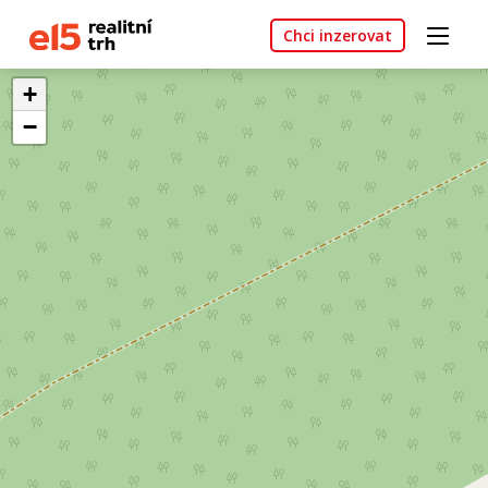
Chci inzerovat
+
−