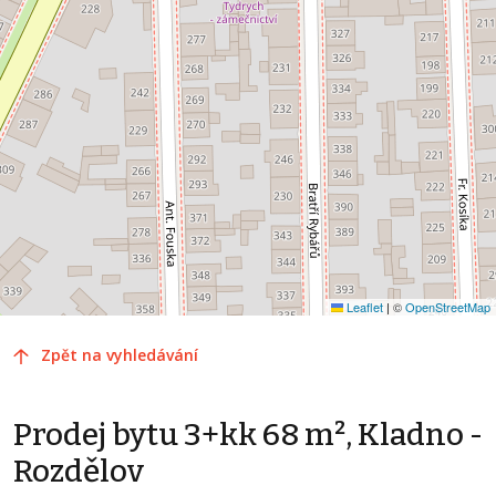
Leaflet
|
©
OpenStreetMap
Zpět na vyhledávání
Prodej bytu 3+kk 68 m², Kladno -
Rozdělov