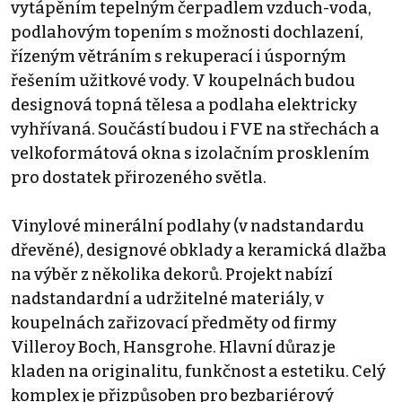
vytápěním tepelným čerpadlem vzduch-voda,
podlahovým topením s možnosti dochlazení,
řízeným větráním s rekuperací i úsporným
řešením užitkové vody. V koupelnách budou
designová topná tělesa a podlaha elektricky
vyhřívaná. Součástí budou i FVE na střechách a
velkoformátová okna s izolačním prosklením
pro dostatek přirozeného světla.
Vinylové minerální podlahy (v nadstandardu
dřevěné), designové obklady a keramická dlažba
na výběr z několika dekorů. Projekt nabízí
nadstandardní a udržitelné materiály, v
koupelnách zařizovací předměty od firmy
Villeroy Boch, Hansgrohe. Hlavní důraz je
kladen na originalitu, funkčnost a estetiku. Celý
komplex je přizpůsoben pro bezbariérový