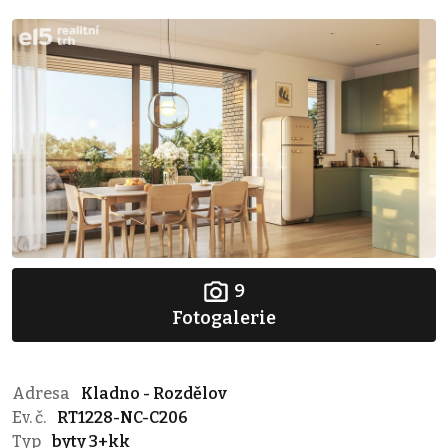
9
Fotogalerie
Adresa
Kladno - Rozdělov
Ev. č.
RT1228-NC-C206
Typ
byty 3+kk