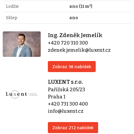
Lodžie
ano (11 m²)
Sklep
ano
Ing. Zdeněk Jemelík
+420 720 310 300
zdenek.jemelik@luxent.cz
Zobraz 36 nabídek
LUXENT s.r.o.
Pařížská 205/23
Praha 1
+420 731 300 400
info@luxent.cz
Zobraz 212 nabídek