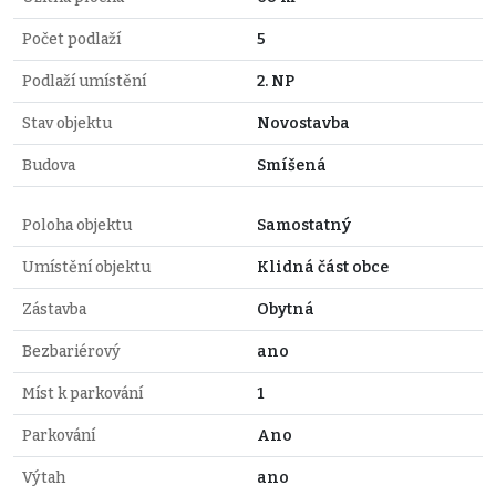
Počet podlaží
5
Podlaží umístění
2. NP
Stav objektu
Novostavba
Budova
Smíšená
Poloha objektu
Samostatný
Umístění objektu
Klidná část obce
Zástavba
Obytná
Bezbariérový
ano
Míst k parkování
1
Parkování
Ano
Výtah
ano