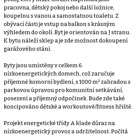
pracovna, dětský pokoj nebo další ložnice,
koupelnu s vanou a samostatnou toaletu. Z
obývací části je vstup na balkon s krásným
výhledem do okolí. Byt je orientován na J stranu.
K bytu náleží sklep a je zde možnost dokoupení
garážového stání.
Byty jsou umístěny v celkem 6
nízkoenergetických domech, což zaručuje
příjemné komorní bydlení, s 1000 m² zahradou s
parkovou úpravou pro komunitní setkávání,
posezení a příjemný odpočinek. Bude zde také
koncipováno dětské a workoutové/fitness hřiště.
Projekt energetické třídy A klade důraz na
nízkoenergetický provoz a udržitelnost. Počítá