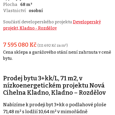
Plocha
68 m²
Vlastnictví
osobní
Součástí developerského projektu
Developerský
projekt, Kladno - Rozdělov
7 595 080 Kč
(111 692 Kč za m²)
Cena sklepa a garážového stání není zahrnuta v ceně
bytu.
Prodej bytu 3+kk/L, 71 m2, v
nízkoenergetickém projektu Nová
Cihelna Kladno, Kladno – Rozdělov
Nabízíme k prodeji byt 3+kk o podlahové ploše
71,48 m² s lodžií 10,64 m² v mimořádně