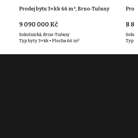
í
Prodej bytu 3+kk 66 m², Brno-Tuřany
Prod
9 090 000 Kč
8 8
Sokolnická, Brno-Tuřany
Sokol
Typ byty 3+kk • Plocha 66 m²
Typ b
Související články