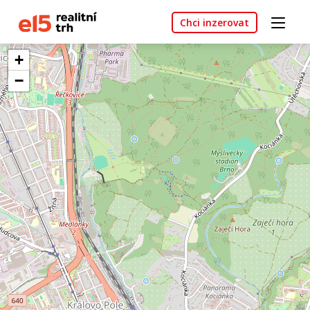
Chci inzerovat
+
−