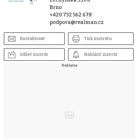
Brno
+420 732 562 678
podpora@realman.cz
Kontaktovat
Tisk inzerátu
Sdílet inzerát
Nahlásit inzerát