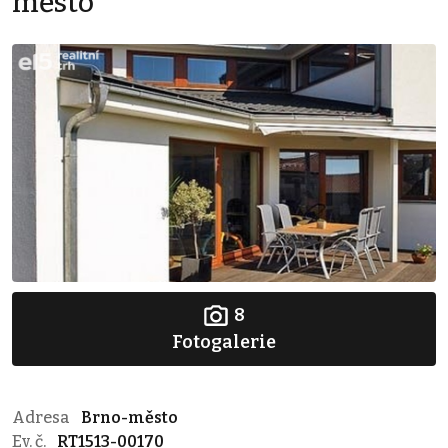
město
8
Fotogalerie
Adresa
Brno-město
Ev. č.
RT1513-00170