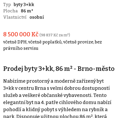
Typ
byty 3+kk
Plocha
86 m²
Vlastnictví
osobní
8 500 000 Kč
(98 837 Kč za m²)
včetně DPH, včetně poplatků, včetně provize, bez
právního servisu
Prodej byty 3+kk, 86 m² - Brno-město
Nabízíme prostorný a moderně zařízený byt
3+kk v centru Brna s velmi dobrou dostupností
služeb a veškeré občanské vybavenosti. Tento
elegantní byt na 4. patře cihlového domu nabízí
pohodlí a klidný pobyt s výhledem na rybník a
park. Disponuje užitnou plochou 86 m², která