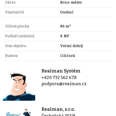
Okres
Brno-město
Vlastnictví
Osobní
Užitná plocha
86 m²
Podlaží umístění
4. NP
Stav objektu
Velmi dobrý
Budova
Cihlová
Realman Systém
+420 732 562 678
podpora@realman.cz
Realman, s.r.o.
Čechyňská 353/8