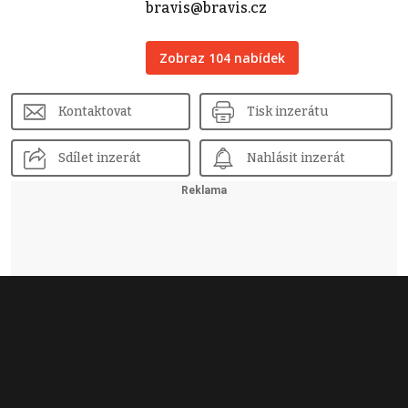
bravis@bravis.cz
Zobraz 104 nabídek
Kontaktovat
Tisk inzerátu
Sdílet inzerát
Nahlásit inzerát