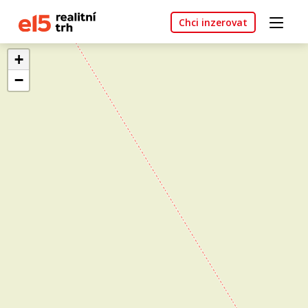
Chci inzerovat
+
−