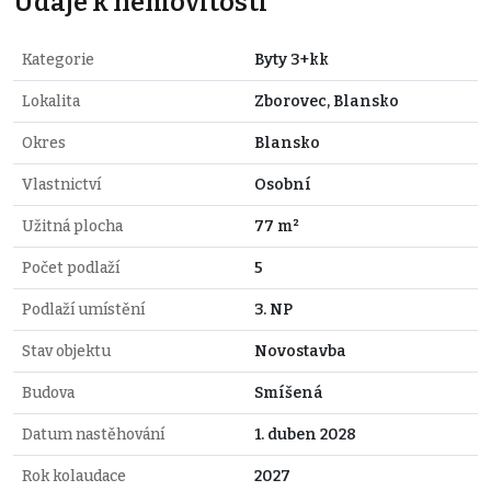
Údaje k nemovitosti
Kategorie
Byty 3+kk
Lokalita
Zborovec, Blansko
Okres
Blansko
Vlastnictví
Osobní
Užitná plocha
77 m²
Počet podlaží
5
Podlaží umístění
3. NP
Stav objektu
Novostavba
Budova
Smíšená
Datum nastěhování
1. duben 2028
Rok kolaudace
2027