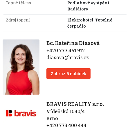
Topné těleso
Podlahové vytápění,
Radiátory
Zdroj topení
Elektrokotel, Tepelné
čerpadlo
Bc. Kateřina Diasová
+420 777 461 912
diasova@bravis.cz
Zobraz 6 nabídek
BRAVIS REALITY s.r.o.
Vídeňská 1040/4
Brno
+420 773 400 444