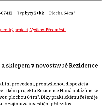
-07412
Typ
byty 2+kk
Plocha
64 m²
perský projekt, Vyškov-Předměstí
 a sklepem v novostavbě Rezidence
alitní provedení, promyšlenou dispozici a
perském projektu Rezidence Haná nabízíme ke
kovou plochou 64 m². Díky praktickému řešení je
jako zajímavá investiční příležitost.