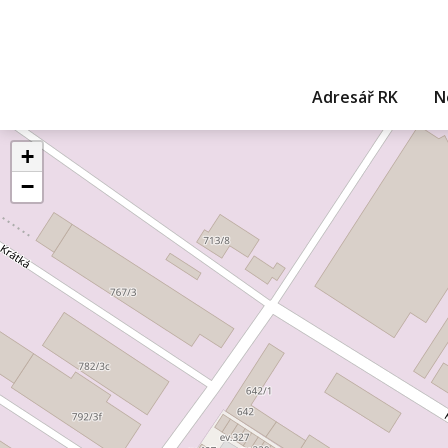
Adresář RK
N
+
−