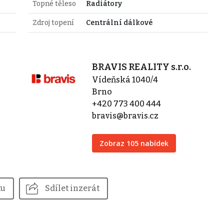
Topné těleso
Radiátory
Zdroj topení
Centrální dálkové
BRAVIS REALITY s.r.o.
Vídeňská 1040/4
Brno
+420 773 400 444
bravis@bravis.cz
Zobraz 105 nabídek
tu
Sdílet inzerát