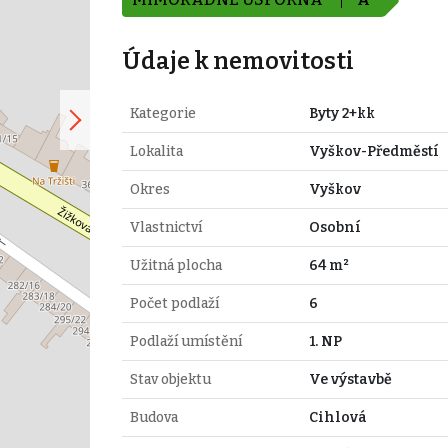
Údaje k nemovitosti
Kategorie
Byty 2+kk
Lokalita
Vyškov-Předměstí
Okres
Vyškov
Vlastnictví
Osobní
Užitná plocha
64 m²
Počet podlaží
6
Podlaží umístění
1. NP
Stav objektu
Ve výstavbě
Budova
Cihlová