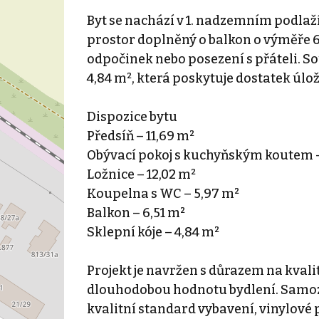
Byt se nachází v 1. nadzemním podlaž
prostor doplněný o balkon o výměře 6,
odpočinek nebo posezení s přáteli. Sou
4,84 m², která poskytuje dostatek úl
Dispozice bytu
Předsíň – 11,69 m²
Obývací pokoj s kuchyňským koutem –
Ložnice – 12,02 m²
Koupelna s WC – 5,97 m²
Balkon – 6,51 m²
Sklepní kóje – 4,84 m²
Projekt je navržen s důrazem na kval
dlouhodobou hodnotu bydlení. Samozř
kvalitní standard vybavení, vinylové 