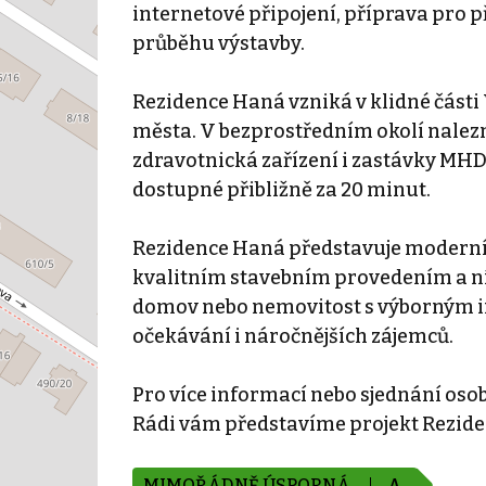
internetové připojení, příprava pro 
průběhu výstavby.
Rezidence Haná vzniká v klidné části 
města. V bezprostředním okolí nalezne
zdravotnická zařízení i zastávky MHD.
dostupné přibližně za 20 minut.
Rezidence Haná představuje moderní p
kvalitním stavebním provedením a ní
domov nebo nemovitost s výborným in
očekávání i náročnějších zájemců.
Pro více informací nebo sjednání oso
Rádi vám představíme projekt Reziden
MIMOŘÁDNĚ ÚSPORNÁ
A