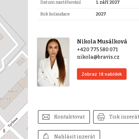
Datum nastěhování
1. září 2027
Rok kolaudace
2027
Nikola Musálková
+420 775 580 071
nikola@bravis.cz
Zobraz 18 nabídek
Kontaktovat
Tisk inzerá
Nahlásit inzerát