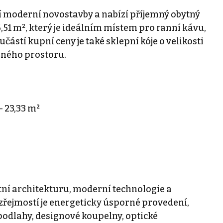
í moderní novostavby a nabízí příjemný obytný
51 m², který je ideálním místem pro ranní kávu,
částí kupní ceny je také sklepní kóje o velikosti
ožného prostoru.
 23,33 m²
itní architekturu, moderní technologie a
ejmostí je energeticky úsporné provedení,
podlahy, designové koupelny, optické