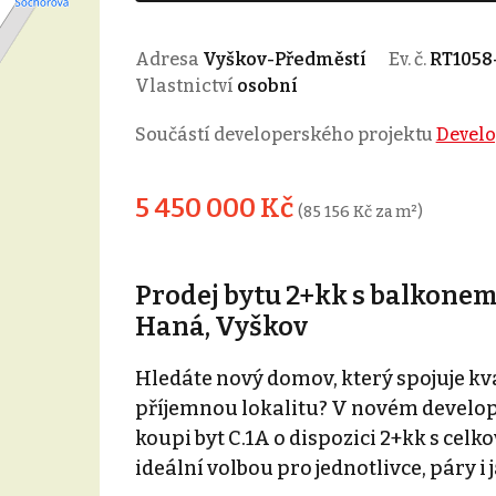
Adresa
Vyškov-Předměstí
Ev. č.
RT1058
Vlastnictví
osobní
Součástí developerského projektu
Develo
5 450 000 Kč
(85 156 Kč za m²)
Prodej bytu 2+kk s balkonem
Haná, Vyškov
Hledáte nový domov, který spojuje kv
příjemnou lokalitu? V novém develo
koupi byt C.1A o dispozici 2+kk s cel
ideální volbou pro jednotlivce, páry i 