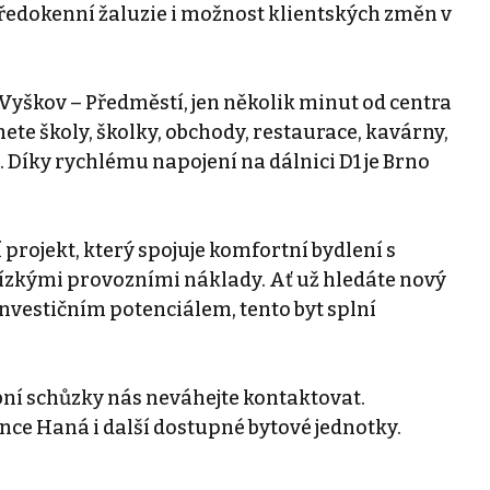
předokenní žaluzie i možnost klientských změn v
Vyškov – Předměstí, jen několik minut od centra
te školy, školky, obchody, restaurace, kavárny,
 Díky rychlému napojení na dálnici D1 je Brno
rojekt, který spojuje komfortní bydlení s
zkými provozními náklady. Ať už hledáte nový
vestičním potenciálem, tento byt splní
bní schůzky nás neváhejte kontaktovat.
ce Haná i další dostupné bytové jednotky.