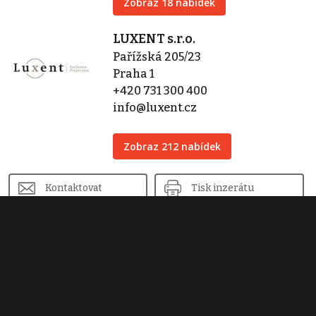
Zobraz 18 nabídek
LUXENT s.r.o.
Pařížská 205/23
Praha 1
+420 731 300 400
info@luxent.cz
Zobraz 212 nabídek
Kontaktovat
Tisk inzerátu
Sdílet inzerát
Nahlásit inzerát