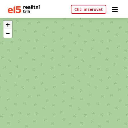
Chci inzerovat
+
−