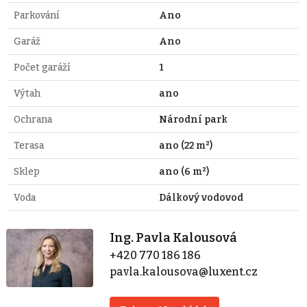
Parkování
Ano
Garáž
Ano
Počet garáží
1
Výtah
ano
Ochrana
Národní park
Terasa
ano (22 m²)
Sklep
ano (6 m²)
Voda
Dálkový vodovod
Ing. Pavla Kalousová
+420 770 186 186
pavla.kalousova@luxent.cz