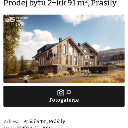
Prodej bytu 2+kk 91 m², Prášily
13
Fotogalerie
Adresa
Prášily 131, Prášily