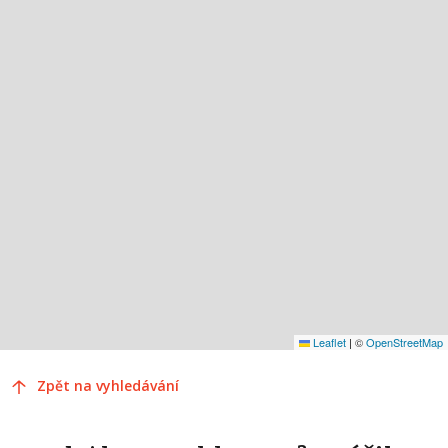
Leaflet
|
©
OpenStreetMap
Zpět na vyhledávání