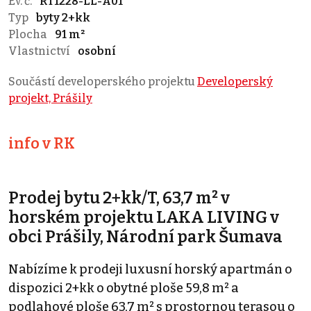
Ev. č.
RT1228-LL-A01
Typ
byty 2+kk
Plocha
91 m²
Vlastnictví
osobní
Součástí developerského projektu
Developerský
projekt, Prášily
info v RK
Prodej bytu 2+kk/T, 63,7 m² v
horském projektu LAKA LIVING v
obci Prášily, Národní park Šumava
Nabízíme k prodeji luxusní horský apartmán o
dispozici 2+kk o obytné ploše 59,8 m² a
podlahové ploše 63,7 m² s prostornou terasou o