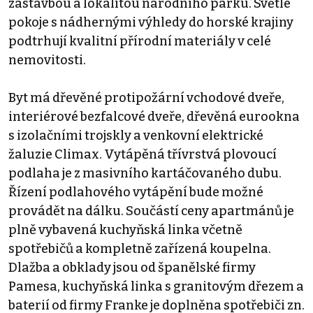
zástavbou a lokalitou národního parku. Světlé
pokoje s nádhernými výhledy do horské krajiny
podtrhují kvalitní přírodní materiály v celé
nemovitosti.
Byt má dřevěné protipožární vchodové dveře,
interiérové bezfalcové dveře, dřevěná eurookna
s izolačními trojskly a venkovní elektrické
žaluzie Climax. Vytápěná třívrstvá plovoucí
podlaha je z masivního kartáčovaného dubu.
Řízení podlahového vytápění bude možné
provádět na dálku. Součástí ceny apartmánů je
plně vybavená kuchyňská linka včetně
spotřebičů a kompletně zařízená koupelna.
Dlažba a obklady jsou od španělské firmy
Pamesa, kuchyňská linka s granitovým dřezem a
baterií od firmy Franke je doplněna spotřebiči zn.