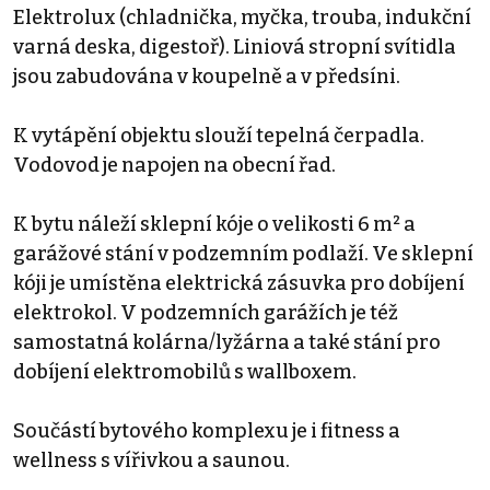
Elektrolux (chladnička, myčka, trouba, indukční
varná deska, digestoř). Liniová stropní svítidla
jsou zabudována v koupelně a v předsíni.
K vytápění objektu slouží tepelná čerpadla.
Vodovod je napojen na obecní řad.
K bytu náleží sklepní kóje o velikosti 6 m² a
garážové stání v podzemním podlaží. Ve sklepní
kóji je umístěna elektrická zásuvka pro dobíjení
elektrokol. V podzemních garážích je též
samostatná kolárna/lyžárna a také stání pro
dobíjení elektromobilů s wallboxem.
Součástí bytového komplexu je i fitness a
wellness s vířivkou a saunou.