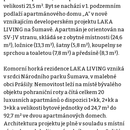
velikosti 21,5 m². Byt se nachází v 1. podzemním
podlaží apartmánového domu „A“ v nově
vznikajícím developerském projektu LAKA
LIVING na Šumavě. Apartmán je orientován na
SV-JV stranu, skládá se z obytné místnosti (24,6
m²), ložnice (13,3 m²), šatny (5,8 m²), koupelny se
sprchou a toaletou (7,8 m²) a předsíně (8,3 m²).
Komorní horká rezidence LAKA LIVING vzniká
v srdci Národního parku Šumava, v malebné
obci Prášily. Nemovitost leží na místě bývalého
objektu pohraniční roty a čítá celkem 20
luxusních apartmánů o dispozici 1+kk, 2+kk a
3+kk a velikosti bytové jednotky od 24,7 m² do
92,7 m² ve dvou apartmánových domech.
Architektura projektu je plně v souladu s místní