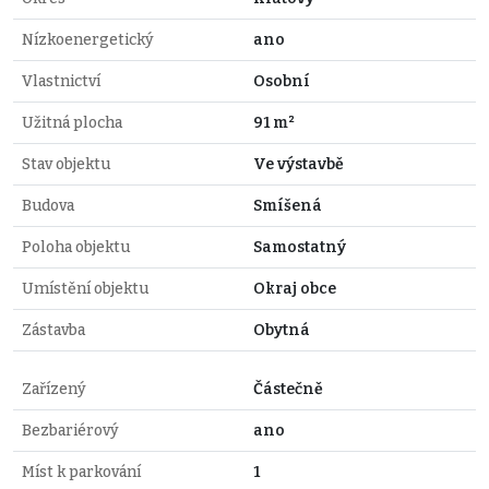
Nízkoenergetický
ano
Vlastnictví
Osobní
Užitná plocha
91 m²
Stav objektu
Ve výstavbě
Budova
Smíšená
Poloha objektu
Samostatný
Umístění objektu
Okraj obce
Zástavba
Obytná
Zařízený
Částečně
Bezbariérový
ano
Míst k parkování
1