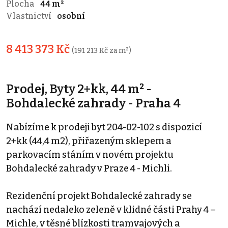
Plocha
44 m²
Vlastnictví
osobní
8 413 373 Kč
(191 213 Kč za m²)
Prodej, Byty 2+kk, 44 m² -
Bohdalecké zahrady - Praha 4
Nabízíme k prodeji byt 204-02-102 s dispozicí
2+kk (44,4 m2), přiřazeným sklepem a
parkovacím stáním v novém projektu
Bohdalecké zahrady v Praze 4 - Michli.
Rezidenční projekt Bohdalecké zahrady se
nachází nedaleko zeleně v klidné části Prahy 4 –
Michle, v těsné blízkosti tramvajových a