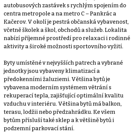
autobusových zastávek s rychlým spojením do
centra metropole a na metro C – Pankrác a
Kačerov. V okolí je pestrá občanská vybavenost,
včetně školek a škol, obchodů a služeb. Lokalita
nabízí příjemné prostředí pro relaxaci i rodinné
aktivity a široké možnosti sportovního vyžití.
Byty umístěné v nejvyšších patrech a vybrané
jednotky jsou vybaveny klimatizací a
předokenními žaluziemi. Většina bytů je
vybavena moderním systémem větrání s
rekuperací tepla, zajišťující optimální kvalitu
vzduchu v interiéru. Většina bytů má balkon,
terasu, lodžii nebo předzahrádku. Ke všem
bytům přísluší také sklep a k většině bytů i
podzemní parkovací stání.