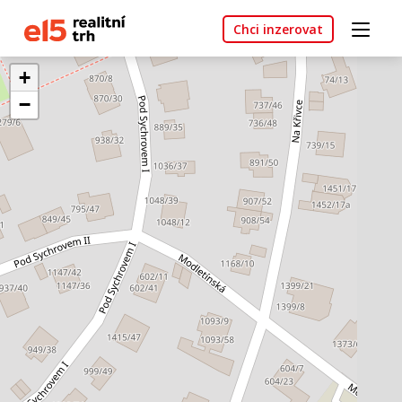
Chci inzerovat
+
−