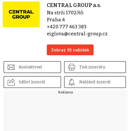
CENTRAL GROUP a.s.
Na strži 1702/65
Praha 4
+420 777 463 383
eiglova@central-group.cz
Zobraz 95 nabídek
Kontaktovat
Tisk inzerátu
Sdílet inzerát
Nahlásit inzerát