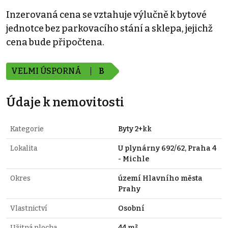
Inzerovaná cena se vztahuje výlučně k bytové
jednotce bez parkovacího stání a sklepa, jejichž
cena bude připočtena.
VELMI ÚSPORNÁ
B
Údaje k nemovitosti
Kategorie
Byty 2+kk
Lokalita
U plynárny 692/62, Praha 4
- Michle
Okres
území Hlavního města
Prahy
Vlastnictví
Osobní
Užitná plocha
44 m²