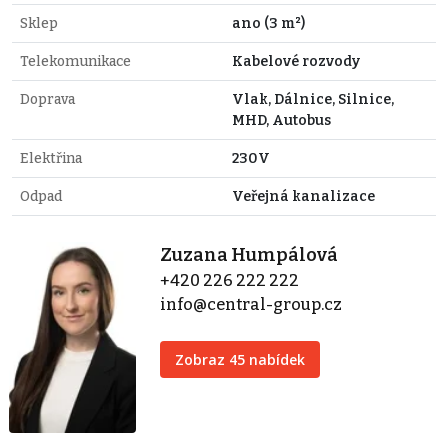
Sklep
ano (3 m²)
Telekomunikace
Kabelové rozvody
Doprava
Vlak, Dálnice, Silnice,
MHD, Autobus
Elektřina
230V
Odpad
Veřejná kanalizace
Zuzana Humpálová
+420 226 222 222
info@central-group.cz
Zobraz 45 nabídek