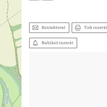
Kontaktovat
Tisk inzerá
Nahlásit inzerát