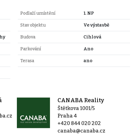
Podlaží umístění
1. NP
Stav objektu
Ve výstavbě
ahy
Budova
Cihlová
Parkování
Ano
Terasa
ano
á
CANABA Reality
Štětkova 1001/5
ba.cz
Praha 4
+420 844 020 202
canaba@canaba.cz