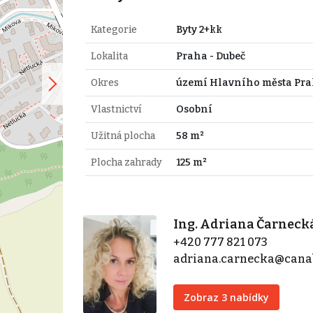
Kategorie
Byty 2+kk
Lokalita
Praha - Dubeč
Okres
území Hlavního města Pr
Vlastnictví
Osobní
Užitná plocha
58 m²
Plocha zahrady
125 m²
Ing. Adriana Čarneck
+420 777 821 073
adriana.carnecka@cana
Zobraz 3 nabídky