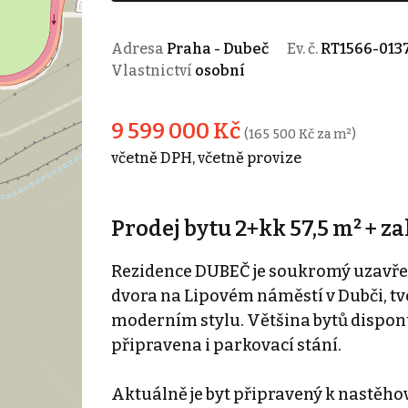
Adresa
Praha - Dubeč
Ev. č.
RT1566-013
Vlastnictví
osobní
9 599 000 Kč
(165 500 Kč za m²)
včetně DPH, včetně provize
Prodej bytu 2+kk 57,5 m² + z
Rezidence DUBEČ je soukromý uzavřen
dvora na Lipovém náměstí v Dubči, t
moderním stylu. Většina bytů dispon
připravena i parkovací stání.
Aktuálně je byt připravený k nastěho