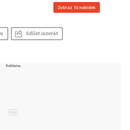
Zobraz 10 nabídek
tu
Sdílet inzerát