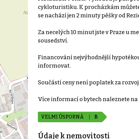
cykloturistiku. K procházkám můžete 
se nachází jen 2 minuty pěšky od Rezi
Za necelých 10 minut jste v Praze u 
sousedství.
Financování nejvýhodnější hypotékou
informovat.
Součástí ceny není poplatek za rozvoj 
Více informací o bytech naleznete na
VELMI ÚSPORNÁ
B
Údaje k nemovitosti