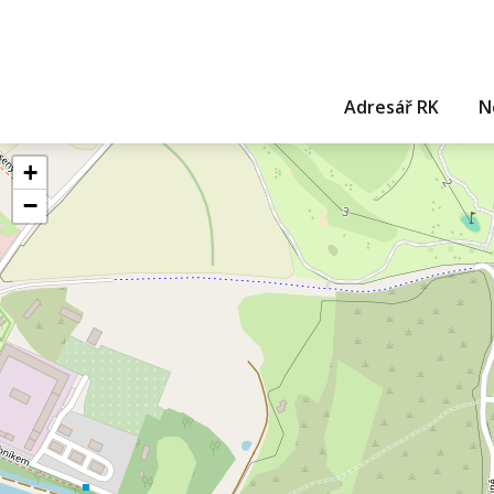
Adresář RK
N
+
−