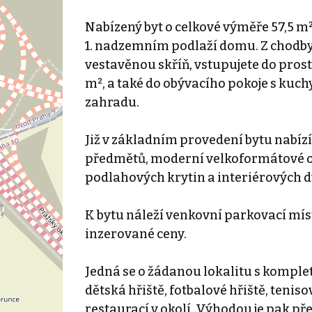
Nabízený byt o celkové výměře 57,5 m²
1. nadzemním podlaží domu. Z chodby
vestavěnou skříň, vstupujete do prost
m², a také do obývacího pokoje s ku
zahradu.
Již v základním provedení bytu nabí
předmětů, moderní velkoformátové ob
podlahových krytin a interiérových d
K bytu náleží venkovní parkovací mís
inzerované ceny.
Jedná se o žádanou lokalitu s komplet
dětská hřiště, fotbalové hřiště, tenis
restaurací v okolí. Výhodou je pak pře