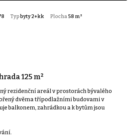
78
Typ
byty 2+kk
Plocha
58 m²
ahrada 125 m²
ý rezidenční areál v prostorách bývalého
vořený dvěma třípodlažními budovami v
uje balkonem, zahrádkou a k bytům jsou
vání.