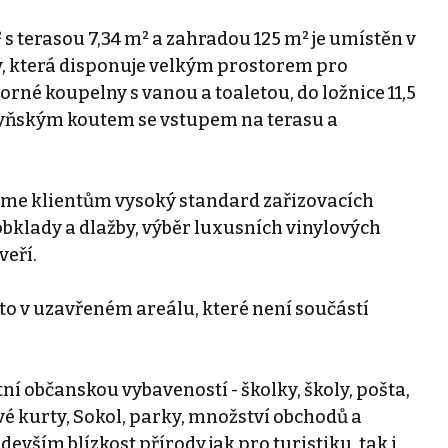
 s terasou 7,34 m² a zahradou 125 m² je umístěn v
, která disponuje velkým prostorem pro
orné koupelny s vanou a toaletou, do ložnice 11,5
chyňským koutem se vstupem na terasu a
zíme klientům vysoký standard zařizovacích
klady a dlažby, výběr luxusních vinylových
veří.
to v uzavřeném areálu, které není součástí
ní občanskou vybaveností - školky, školy, pošta,
ové kurty, Sokol, parky, množství obchodů a
devším blízkost přírody jak pro turistiku, tak i