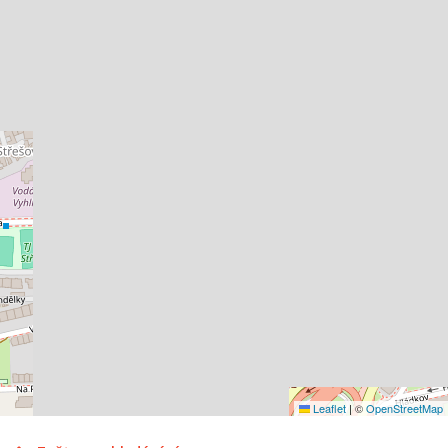
Leaflet
|
©
OpenStreetMap