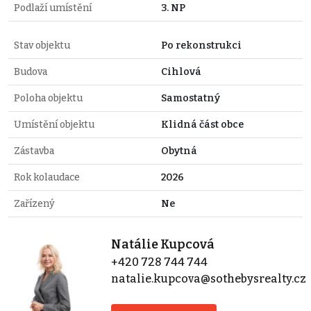
Podlaží umístění
3. NP
Stav objektu
Po rekonstrukci
Budova
Cihlová
Poloha objektu
Samostatný
Umístění objektu
Klidná část obce
Zástavba
Obytná
Rok kolaudace
2026
Zařízený
Ne
Natálie Kupcová
+420 728 744 744
natalie.kupcova@sothebysrealty.cz