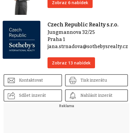
Zobraz 6 nabídek
Czech Republic Realty s.r.o.
Jungmannova 32/25
Praha 1
jana.strnadova@sothebysrealty.cz
Zobraz 13 nabídek
Kontaktovat
Tisk inzerátu
Sdílet inzerát
Nahlásit inzerát