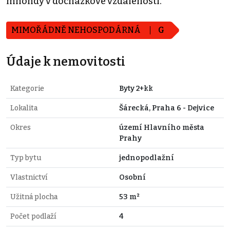
mnohdy v docházkové vzdálenosti.
MIMOŘÁDNĚ NEHOSPODÁRNÁ
G
Údaje k nemovitosti
Kategorie
Byty 2+kk
Lokalita
Šárecká, Praha 6 - Dejvice
Okres
území Hlavního města
Prahy
Typ bytu
jednopodlažní
Vlastnictví
Osobní
Užitná plocha
53 m²
Počet podlaží
4