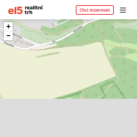
Chci inzerovat
+
−