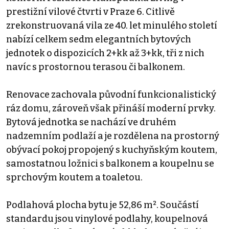
prestižní vilové čtvrti v Praze 6. Citlivě
zrekonstruovaná vila ze 40. let minulého století
nabízí celkem sedm elegantních bytových
jednotek o dispozicích 2+kk až 3+kk, tři z nich
navíc s prostornou terasou či balkonem.
Renovace zachovala původní funkcionalistický
ráz domu, zároveň však přináší moderní prvky.
Bytová jednotka se nachází ve druhém
nadzemním podlaží a je rozdělena na prostorný
obývací pokoj propojený s kuchyňským koutem,
samostatnou ložnici s balkonem a koupelnu se
sprchovým koutem a toaletou.
Podlahová plocha bytu je 52,86 m². Součástí
standardu jsou vinylové podlahy, koupelnová