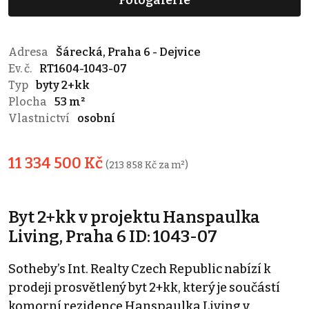
Fotogalerie
Adresa
Šárecká, Praha 6 - Dejvice
Ev. č.
RT1604-1043-07
Typ
byty 2+kk
Plocha
53 m²
Vlastnictví
osobní
11 334 500 Kč
(213 858 Kč za m²)
Byt 2+kk v projektu Hanspaulka
Living, Praha 6 ID: 1043-07
Sotheby’s Int. Realty Czech Republic nabízí k
prodeji prosvětlený byt 2+kk, který je součástí
komorní rezidence Hanspaulka Living v