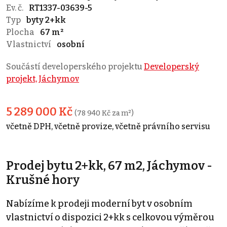
Ev. č.
RT1337-03639-5
Typ
byty 2+kk
Plocha
67 m²
Vlastnictví
osobní
Součástí developerského projektu
Developerský
projekt, Jáchymov
5 289 000 Kč
(78 940 Kč za m²)
včetně DPH, včetně provize, včetně právního servisu
Prodej bytu 2+kk, 67 m2, Jáchymov -
Krušné hory
Nabízíme k prodeji moderní byt v osobním
vlastnictví o dispozici 2+kk s celkovou výměrou