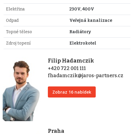
Elektřina
230V, 400V
Odpad
Veřejná kanalizace
Topné těleso
Radiátory
Zdroj topení
Elektrokotel
Filip Hadamczik
+420 722 001 111
fhadamczik@jaros-partners.cz
Zobraz 16 nabídek
Praha