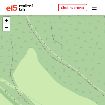
Chci inzerovat
+
−