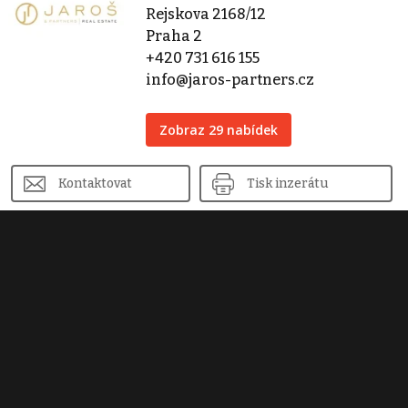
Rejskova 2168/12
Praha 2
+420 731 616 155
info@jaros-partners.cz
Zobraz 29 nabídek
Kontaktovat
Tisk inzerátu
Sdílet inzerát
Nahlásit inzerát