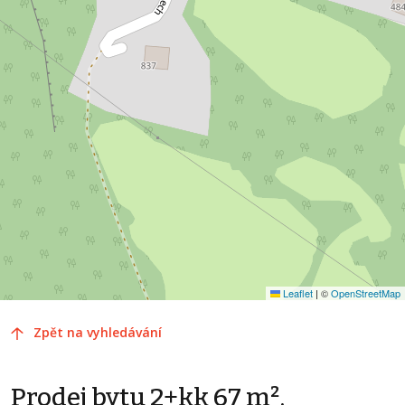
Leaflet
|
©
OpenStreetMap
Zpět na vyhledávání
Prodej bytu 2+kk 67 m²,