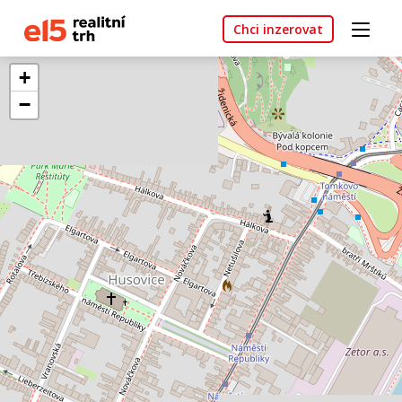
Chci inzerovat
+
−