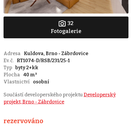
32
Fotogalerie
Adresa
Kuldova, Brno - Zábrdovice
Ev. č.
RT1074-D/RSB/231/25-1
Typ
byty 2+kk
Plocha
40 m²
Vlastnictví
osobní
Součástí developerského projektu
Developerský
projekt, Brno - Zábrdovice
rezervováno