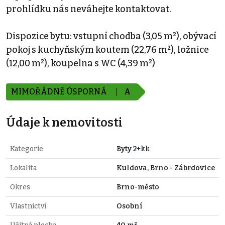
prohlídku nás neváhejte kontaktovat.
Dispozice bytu: vstupní chodba (3,05 m²), obývací
pokoj s kuchyňským koutem (22,76 m²), ložnice
(12,00 m²), koupelna s WC (4,39 m²)
MIMOŘÁDNĚ ÚSPORNÁ
A
Údaje k nemovitosti
Kategorie
Byty 2+kk
Lokalita
Kuldova, Brno - Zábrdovice
Okres
Brno-město
Vlastnictví
Osobní