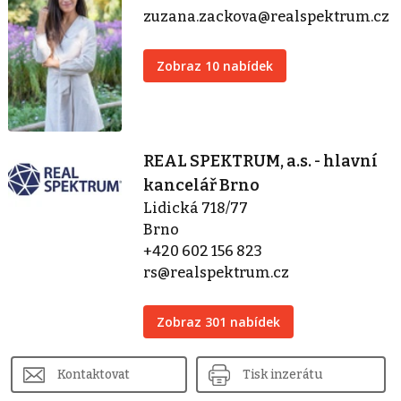
zuzana.zackova@realspektrum.cz
Zobraz 10 nabídek
REAL SPEKTRUM, a.s. - hlavní
kancelář Brno
Lidická 718/77
Brno
+420 602 156 823
rs@realspektrum.cz
Zobraz 301 nabídek
Kontaktovat
Tisk inzerátu