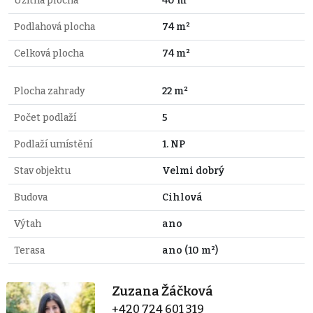
Užitná plocha
40 m²
Podlahová plocha
74 m²
Celková plocha
74 m²
Plocha zahrady
22 m²
Počet podlaží
5
Podlaží umístění
1. NP
Stav objektu
Velmi dobrý
Budova
Cihlová
Výtah
ano
Terasa
ano (10 m²)
Zuzana Žáčková
+420 724 601 319