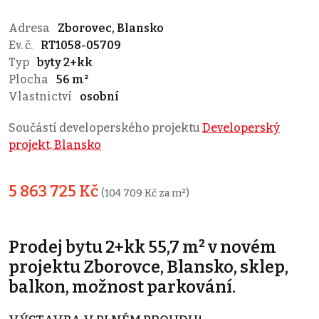
Adresa
Zborovec, Blansko
Ev. č.
RT1058-05709
Typ
byty 2+kk
Plocha
56 m²
Vlastnictví
osobní
Součástí developerského projektu
Developerský
projekt, Blansko
5 863 725 Kč
(104 709 Kč za m²)
Prodej bytu 2+kk 55,7 m² v novém
projektu Zborovce, Blansko, sklep,
balkon, možnost parkování.