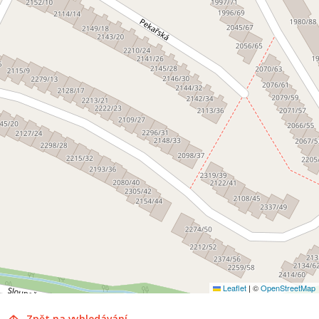
Leaflet
|
©
OpenStreetMap
Zpět na vyhledávání