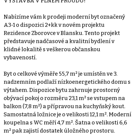
VÝSTAVBA V PLNÉM PROUDU!
Nabízíme vám k prodeji moderní byt označený
A3-1 o dispozici 2+kk v novém projektu
Rezidence Zborovce v Blansku. Tento projekt
představuje nadčasové a kvalitní bydlení v
klidné lokalitě s veškerou občanskou
vybaveností.
Byt o celkové výměře 55,7 m² je umístěn ve 3.
nadzemním podlaží nízkoenergetického domu s
výtahem. Dispozice bytu zahrnuje prostorný
obývací pokoj o rozměru 23,1 m² se vstupem na
balkon (7,8 m²) a přípravou na kuchyňský kout.
Samostatná ložnice je o velikosti 12,1 m². Moderní
koupelna s WC měří 4,7 m². Šatna o velikosti 6,6
m² pak zajistí dostatek úložného prostoru.