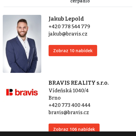
čerpadlo
Jakub Lepold
+420 778 544 779
jakub@bravis.cz
Zobraz 10 nabídek
BRAVIS REALITY s.r.o.
Vídeňská 1040/4
Brno
+420 773 400 444
bravis@bravis.cz
Zobraz 106 nabídek