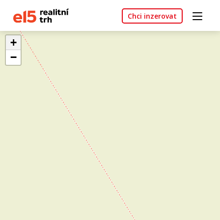
Chci inzerovat
+
−