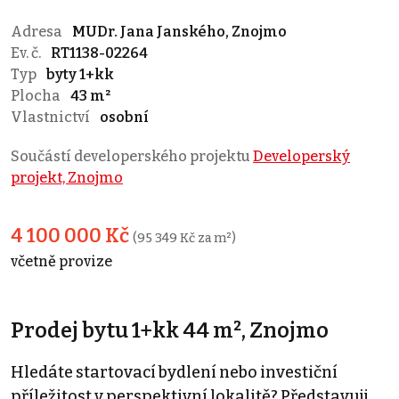
Adresa
MUDr. Jana Janského, Znojmo
Ev. č.
RT1138-02264
Typ
byty 1+kk
Plocha
43 m²
Vlastnictví
osobní
Součástí developerského projektu
Developerský
projekt, Znojmo
4 100 000 Kč
(95 349 Kč za m²)
včetně provize
Prodej bytu 1+kk 44 m², Znojmo
Hledáte startovací bydlení nebo investiční
příležitost v perspektivní lokalitě? Představuji