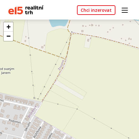
Chci inzerovat
+
−