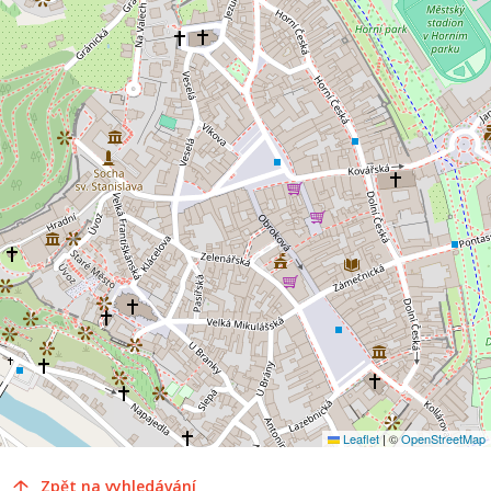
Leaflet
|
©
OpenStreetMap
Zpět na vyhledávání