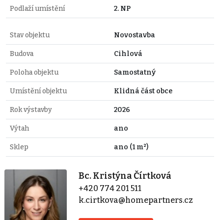
Podlaží umístění
2. NP
Stav objektu
Novostavba
Budova
Cihlová
Poloha objektu
Samostatný
Umístění objektu
Klidná část obce
Rok výstavby
2026
Výtah
ano
Sklep
ano (1 m²)
Bc. Kristýna Čírtková
+420 774 201 511
k.cirtkova@homepartners.cz