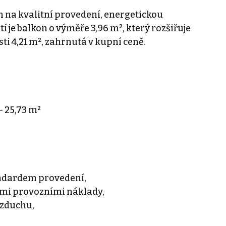
m na kvalitní provedení, energetickou
 je balkon o výměře 3,96 m², který rozšiřuje
sti 4,21 m², zahrnutá v kupní ceně.
 25,73 m²
ndardem provedení,
ými provozními náklady,
vzduchu,