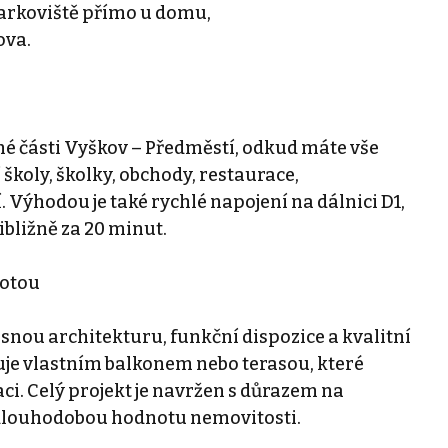
parkoviště přímo u domu,
ova.
é části Vyškov – Předměstí, odkud máte vše
školy, školky, obchody, restaurace,
í. Výhodou je také rychlé napojení na dálnici D1,
bližně za 20 minut.
notou
snou architekturu, funkční dispozice a kvalitní
uje vlastním balkonem nebo terasou, které
ci. Celý projekt je navržen s důrazem na
 dlouhodobou hodnotu nemovitosti.