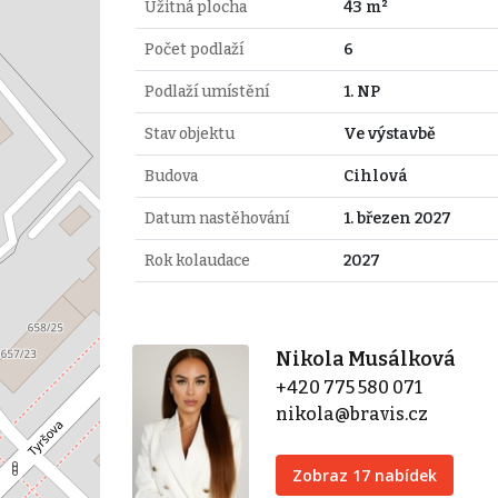
Užitná plocha
43 m²
Počet podlaží
6
Podlaží umístění
1. NP
Stav objektu
Ve výstavbě
Budova
Cihlová
Datum nastěhování
1. březen 2027
Rok kolaudace
2027
Nikola Musálková
+420 775 580 071
nikola@bravis.cz
Zobraz 17 nabídek