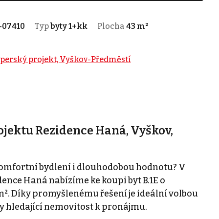
-07410
Typ
byty 1+kk
Plocha
43 m²
perský projekt, Vyškov-Předměstí
ojektu Rezidence Haná, Vyškov,
komfortní bydlení i dlouhodobou hodnotu? V
nce Haná nabízíme ke koupi byt B.1E o
m². Díky promyšlenému řešení je ideální volbou
ry hledající nemovitost k pronájmu.