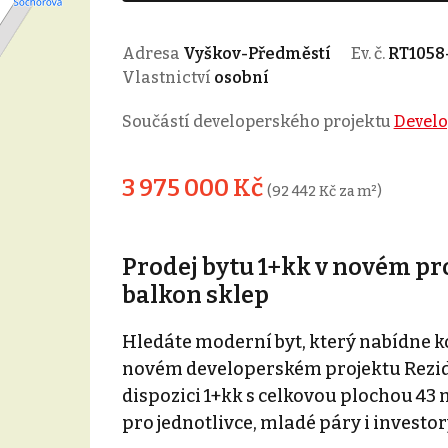
Adresa
Vyškov-Předměstí
Ev. č.
RT1058
Vlastnictví
osobní
Součástí developerského projektu
Develo
3 975 000 Kč
(92 442 Kč za m²)
Prodej bytu 1+kk v novém pr
balkon sklep
Hledáte moderní byt, který nabídne 
novém developerském projektu Rezide
dispozici 1+kk s celkovou plochou 43 
pro jednotlivce, mladé páry i investo