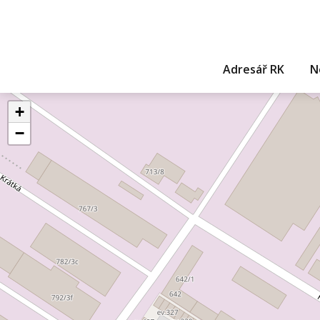
Adresář RK
N
+
−