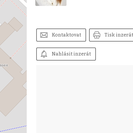
Kontaktovat
Tisk inzerá
Nahlásit inzerát