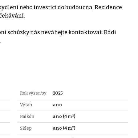
bydlení nebo investici do budoucna, Rezidence
očekávání.
bní schůzky nás neváhejte kontaktovat. Rádi
.
Rok výstavby
2025
Výtah
ano
Balkón
ano (4 m²)
Sklep
ano (4 m²)