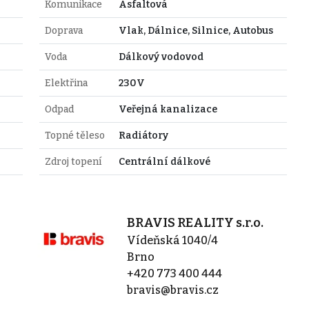
Komunikace
Asfaltová
Doprava
Vlak, Dálnice, Silnice, Autobus
Voda
Dálkový vodovod
Elektřina
230V
Odpad
Veřejná kanalizace
Topné těleso
Radiátory
Zdroj topení
Centrální dálkové
BRAVIS REALITY s.r.o.
Vídeňská 1040/4
Brno
+420 773 400 444
bravis@bravis.cz