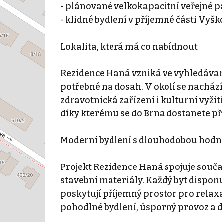
- plánované velkokapacitní veřejné 
- klidné bydlení v příjemné části Vyšk
Lokalita, která má co nabídnout
Rezidence Haná vzniká ve vyhledávan
potřebné na dosah. V okolí se nachází 
zdravotnická zařízení i kulturní vyžit
díky kterému se do Brna dostanete při
Moderní bydlení s dlouhodobou hod
Projekt Rezidence Haná spojuje souča
stavební materiály. Každý byt dispon
poskytují příjemný prostor pro relaxa
pohodlné bydlení, úsporný provoz a