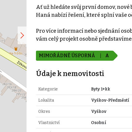
Ať už hledáte svůj první domov, nové 
Haná nabízí řešení, které splní vaše 
Pro více informací nebo sjednání oso
vám celý projekt osobně představíme
MIMOŘÁDNĚ ÚSPORNÁ
A
Údaje k nemovitosti
Kategorie
Byty 1+kk
Lokalita
Vyškov-Předměstí
Okres
Vyškov
Vlastnictví
Osobní