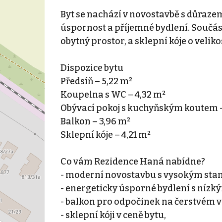
Byt se nachází v novostavbě s důraze
úspornost a příjemné bydlení. Součástí
obytný prostor, a sklepní kóje o veliko
Dispozice bytu
Předsíň – 5,22 m²
Koupelna s WC – 4,32 m²
Obývací pokoj s kuchyňským koutem –
Balkon – 3,96 m²
Sklepní kóje – 4,21 m²
Co vám Rezidence Haná nabídne?
- moderní novostavbu s vysokým sta
- energeticky úsporné bydlení s nízk
- balkon pro odpočinek na čerstvém 
- sklepní kóji v ceně bytu,