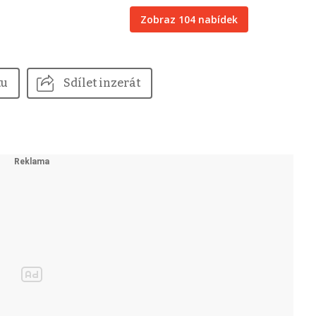
Zobraz 104 nabídek
tu
Sdílet inzerát