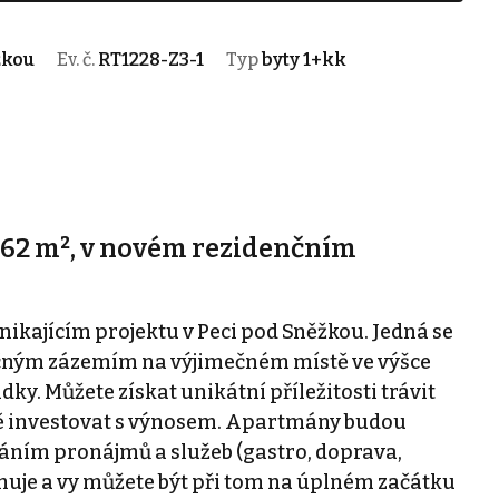
žkou
Ev. č.
RT1228-Z3-1
Typ
byty 1+kk
 62 m², v novém rezidenčním
kajícím projektu v Peci pod Sněžkou. Jedná se
čným zázemím na výjimečném místě ve výšce
ky. Můžete získat unikátní příležitosti trávit
sně investovat s výnosem. Apartmány budou
áním pronájmů a služeb (gastro, doprava,
muje a vy můžete být při tom na úplném začátku