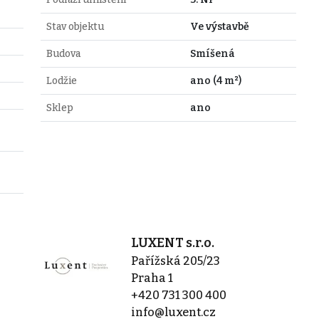
Stav objektu
Ve výstavbě
Budova
Smíšená
Lodžie
ano (4 m²)
Sklep
ano
LUXENT s.r.o.
Pařížská 205/23
Praha 1
+420 731 300 400
info@luxent.cz