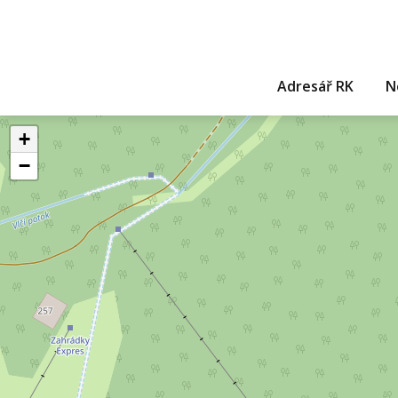
Adresář RK
N
+
−