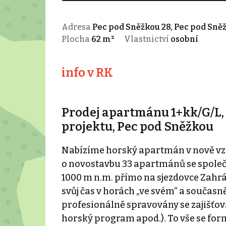
Adresa
Pec pod Sněžkou 28, Pec pod Sně
Plocha
62 m²
Vlastnictví
osobní
info v RK
Prodej apartmánu 1+kk/G/L,
projektu, Pec pod Sněžkou
Nabízíme horský apartmán v nově vzni
o novostavbu 33 apartmánů se spole
1000 m n.m. přímo na sjezdovce Zahrád
svůj čas v horách „ve svém“ a souča
profesionálně spravovány se zajišťov
horský program apod.). To vše se for