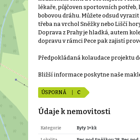
lékaře, půjčoven sportovních potřeb, l
bobovou dráhu. Můžete odsud vyrazit 
třeba na vrchol Sněžky nebo Liščí hor
Doprava z Prahy je hladká, autem kol
dopravu v rámci Pece pak zajistí prov
Předpokládaná kolaudace projektu do
Bližší informace poskytne naše makl
ÚSPORNÁ
C
Údaje k nemovitosti
Kategorie
Byty 1+kk
Lokalita
Pec pod Sněžkou 28, Pec pod