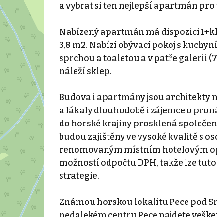
a vybrat si ten nejlepší apartmán pro 
Nabízený apartmán má dispozici 1+kk s 
3,8 m2. Nabízí obývací pokoj s kuchyn
sprchou a toaletou a v patře galerii (
náleží sklep.
Budova i apartmány jsou architekty n
a lákaly dlouhodobě i zájemce o proná
do horské krajiny prosklená společe
budou zajištěny ve vysoké kvalitě s 
renomovaným místním hotelovým ope
možností odpočtu DPH, takže lze tuto 
strategie.
Známou horskou lokalitu Pece pod Sně
nedalekém centru Pece najdete vešker