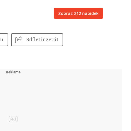
Zobraz 212 nabídek
tu
Sdílet inzerát