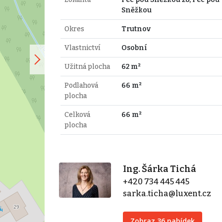
Sněžkou
Okres
Trutnov
Vlastnictví
Osobní
Užitná plocha
62 m²
Podlahová
66 m²
plocha
Celková
66 m²
plocha
Ing. Šárka Tichá
+420 734 445 445
sarka.ticha@luxent.cz
Zobraz 36 nabídek