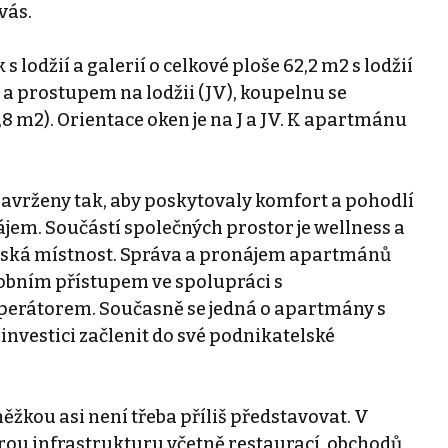
vás.
lodžií a galerií o celkové ploše 62,2 m2 s lodžií
í a prostupem na lodžii (JV), koupelnu se
7,8 m2). Orientace oken je na J a JV. K apartmánu
avrženy tak, aby poskytovaly komfort a pohodlí
jem. Součástí společných prostor je wellness a
nská místnost. Správa a pronájem apartmánů
osobním přístupem ve spolupráci s
rátorem. Současně se jedná o apartmány s
investici začlenit do své podnikatelské
žkou asi není třeba příliš představovat. V
ou infrastrukturu včetně restaurací, obchodů,