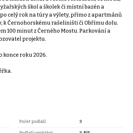
yžařských škol a školek či místní bazén a
po celý rok na túry a výlety, přímo z apartmánů
y, k Černohorskému rašeliništi či Obřímu dolu.
em 100 minut z Černého Mostu. Parkování a
ozovatel projektu.
 konce roku 2026.
éřka.
Počet podlaží
3
Podlaží umístění
3. NP