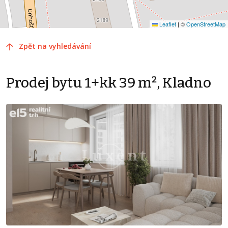
Leaflet
|
©
OpenStreetMap
Zpět na vyhledávání
Prodej bytu 1+kk 39 m², Kladno