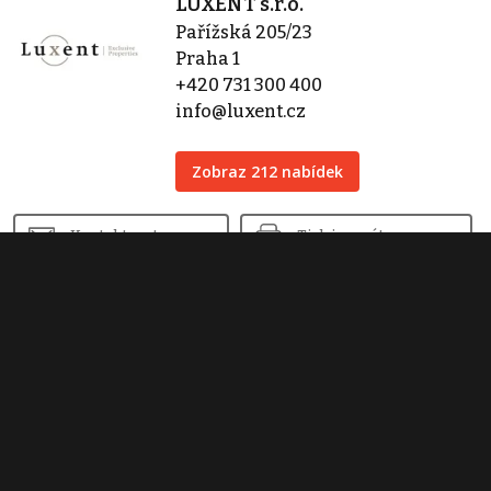
LUXENT s.r.o.
Pařížská 205/23
Praha 1
+420 731 300 400
info@luxent.cz
Zobraz 212 nabídek
Kontaktovat
Tisk inzerátu
Sdílet inzerát
Nahlásit inzerát