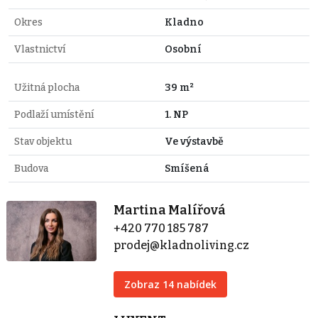
Okres
Kladno
Vlastnictví
Osobní
Užitná plocha
39 m²
Podlaží umístění
1. NP
Stav objektu
Ve výstavbě
Budova
Smíšená
Martina Malířová
+420 770 185 787
prodej@kladnoliving.cz
Zobraz 14 nabídek