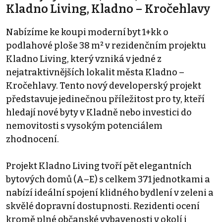
Kladno Living, Kladno – Kročehlavy
Nabízíme ke koupi moderní byt 1+kk o
podlahové ploše 38 m² v rezidenčním projektu
Kladno Living, který vzniká v jedné z
nejatraktivnějších lokalit města Kladno –
Kročehlavy. Tento nový developerský projekt
představuje jedinečnou příležitost pro ty, kteří
hledají nové byty v Kladně nebo investici do
nemovitosti s vysokým potenciálem
zhodnocení.
Projekt Kladno Living tvoří pět elegantních
bytových domů (A–E) s celkem 371 jednotkami a
nabízí ideální spojení klidného bydlení v zeleni a
skvělé dopravní dostupnosti. Rezidenti ocení
kromě plné občanské vybavenosti v okolí i