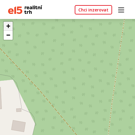
Chci inzerovat
+
−