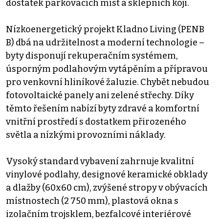
dostatek parkovacích míst a sklepních kójí.
Nízkoenergetický projekt Kladno Living (PENB
B) dbá na udržitelnost a moderní technologie –
byty disponují rekuperačním systémem,
úsporným podlahovým vytápěním a přípravou
pro venkovní hliníkové žaluzie. Chybět nebudou
fotovoltaické panely ani zelené střechy. Díky
těmto řešením nabízí byty zdravé a komfortní
vnitřní prostředí s dostatkem přirozeného
světla a nízkými provozními náklady.
Vysoký standard vybavení zahrnuje kvalitní
vinylové podlahy, designové keramické obklady
a dlažby (60x60 cm), zvýšené stropy v obývacích
místnostech (2 750 mm), plastová okna s
izolačním trojsklem, bezfalcové interiérové