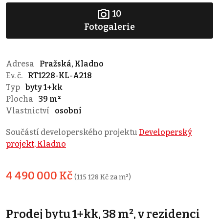
10
Fotogalerie
Adresa
Pražská, Kladno
Ev. č.
RT1228-KL-A218
Typ
byty 1+kk
Plocha
39 m²
Vlastnictví
osobní
Součástí developerského projektu
Developerský
projekt, Kladno
4 490 000 Kč
(115 128 Kč za m²)
Prodej bytu 1+kk, 38 m², v rezidenci