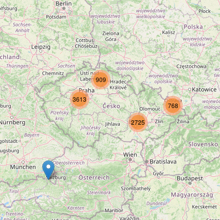
909
3613
768
2725