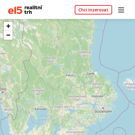
Chci inzerovat
+
−