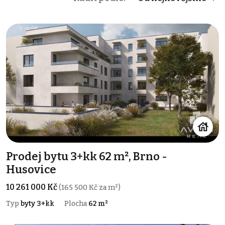
Prodej bytu 3+kk 62 m², Brno -
Husovice
10 261 000 Kč
(165 500 Kč za m²)
Typ
byty 3+kk
Plocha
62 m²