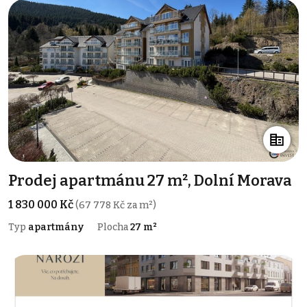
Prodej apartmánu 27 m², Dolní Morava
1 830 000 Kč
(67 778 Kč za m²)
Typ
apartmány
Plocha
27 m²