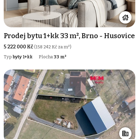
Prodej bytu 1+kk 33 m², Brno - Husovice
5 222 000 Kč
(158 242 Kč za m²)
Typ
byty 1+kk
Plocha
33 m²