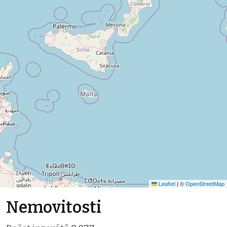
Leaflet
|
©
OpenStreetMap
Nemovitosti