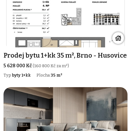
Prodej bytu 1+kk 35 m², Brno - Husovice
5 628 000 Kč
(160 800 Kč za m²)
Typ
byty 1+kk
Plocha
35 m²