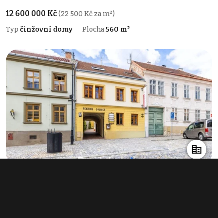
12 600 000 Kč
(22 500 Kč za m²)
Typ
činžovní domy
Plocha
560 m²
Prodej nemovitosti pro ubytování 1 593
m², Znojmo
info v RK