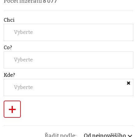
Počet inzerátů
8 077
Chci
Vyberte
Co?
Vyberte
Kde?
Vyberte
+
Řadit podle:
Od nejnovějšího