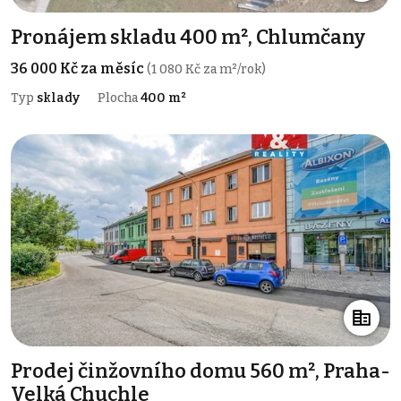
Pronájem skladu 400 m², Chlumčany
36 000 Kč za měsíc
(1 080 Kč za m²/rok)
Typ
sklady
Plocha
400 m²
Prodej činžovního domu 560 m², Praha-
Velká Chuchle