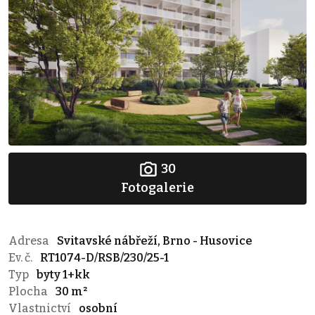
30
Fotogalerie
Adresa
Svitavské nábřeží, Brno - Husovice
Ev. č.
RT1074-D/RSB/230/25-1
Typ
byty 1+kk
Plocha
30 m²
Vlastnictví
osobní