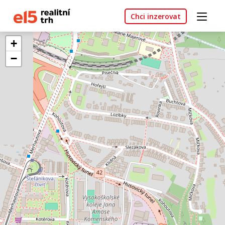
Chci inzerovat
+
−