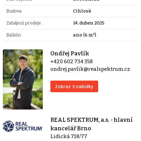
Budova
Cihlová
Zahájení prodeje
14. duben 2025
Balkón
ano (6 m²)
Ondřej Pavlík
+420 602 734 358
ondrej.pavlik@realspektrum.cz
Zobraz 3 nabídky
REAL SPEKTRUM, a.s. - hlavní
kancelář Brno
Lidická 718/77