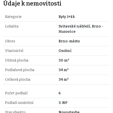
Údaje k nemovitosti
Kategorie
Byty 1+kk
Lokalita
Svitavské nábřeží, Brno -
Husovice
Okres
Brno-město
Vlastnictví
Osobní
Užitná plocha
30 m²
Podlahová plocha
34 m²
Celková plocha
34 m²
Počet podlaží
6
Podlaží umístění
3. NP
Stav objektu
Novostavba