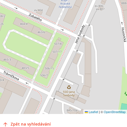
Leaflet
|
©
OpenStreetMap
Zpět na vyhledávání