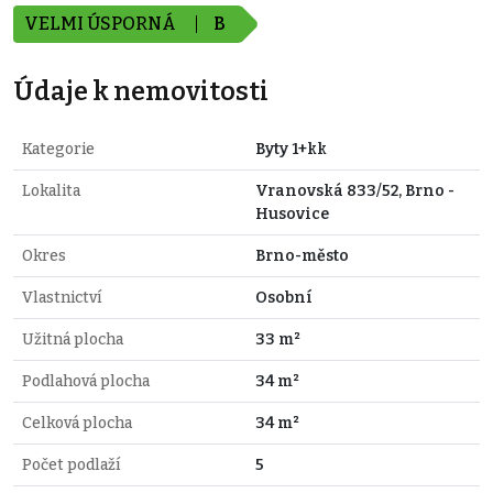
VELMI ÚSPORNÁ
B
Údaje k nemovitosti
Kategorie
Byty 1+kk
Lokalita
Vranovská 833/52, Brno -
Husovice
Okres
Brno-město
Vlastnictví
Osobní
Užitná plocha
33 m²
Podlahová plocha
34 m²
Celková plocha
34 m²
Počet podlaží
5