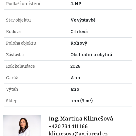
Podlaží umístění
4. NP
Stav objektu
Ve výstavbě
Budova
Cihlová
Poloha objektu
Rohový
Zástavba
Obchodní a obytná
Rok kolaudace
2026
Garáž
Ano
Výtah
ano
Sklep
ano (3 m²)
Ing. Martina Klimešová
+420 734 411 166
klimesova@avrioreal.cz