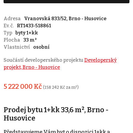
Adresa
Vranovská 833/52, Brno - Husovice
Ev. č.
RT1433-518861
Typ
byty 1+kk
Plocha
33 m²
Vlastnictví
osobní
Součástí developerského projektu
Developerský
projekt, Brno - Husovice
5 222 000 Kč
(158 242 Kč za m²)
Prodej bytu 1+kk 33,6 m², Brno -
Husovice
Představujeme Vám byt o dispozici 1+kk a