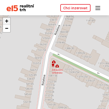
Chci inzerovat
+
−