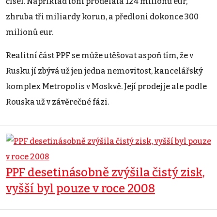
čísel. Například loni prodělala 124 milionů eur,
zhruba tři miliardy korun, a předloni dokonce 300
milionů eur.
Realitní část PPF se může utěšovat aspoň tím, že v
Rusku jí zbývá už jen jedna nemovitost, kancelářský
komplex Metropolis v Moskvě. Její prodej je ale podle
Rouska už v závěrečné fázi.
PPF desetinásobně zvýšila čistý zisk,
vyšší byl pouze v roce 2008