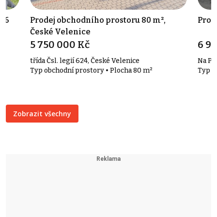
446
Prodej obchodního prostoru 80 m²,
Prod
České Velenice
5 750 000 Kč
6 9
třída Čsl. legií 624, České Velenice
Na Poř
Typ obchodní prostory • Plocha 80 m²
Typ r
Zobrazit všechny