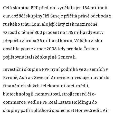
Celá skupina PPF předloni vydělala jen 164 milionů
eur, což šéf skupiny Jiří Šmejc přičítá právě odchodu z
ruského trhu. Loni ale její čistý zisk meziročně
vzrostl o téměř 800 procent na 1,45 miliardy eur, v
přepočtu zhruba 36 miliard korun. Většího zisku
dosáhla pouze v roce 2008, kdy prodala Českou
pojišťovnu italské skupině Generali.
Investiční skupina PPF nyní podniká ve 25 zemích v
Evropě, Asii a v Severní Americe. Investuje hlavně do
finančních služeb, telekomunikací, médií,
biotechnologií, nemovitostí, strojírenství či e-
commerce. Vedle PPF Real Estate Holdingu do
skupiny patří splátková společnost Home Credit, Air