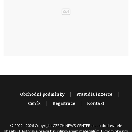
Obchodní podmínky
Pravidla inzerce
Ceník
Registrace
Kontakt
© 2022 - 2026 Copyright CZECH NEWS CENTER a.s. a dodavatelé
obsahu |
Autorská práva k publikovaným materiálům
|
Podmínky pro