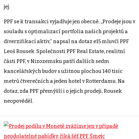
jej.
PPF se k transakci vyjadřuje jen obecně. „Prodeje jsou v
souladu s optimalizací portfolia našich projektů a
diverzifikací aktiv,“ napsal na dotaz e15 mluvčí PPF
Leoš Rousek. Společnosti PPF Real Estate, realitní
části PPF, v Nizozemsku patří dalších sedm
kancelářských budov s užitnou plochou 140 tisíc
metrů čtverečních a jeden hotel v Rotterdamu. Na
dotaz, zda PPF přemýšlí i o jejich prodeji, Rousek
neopověděl.