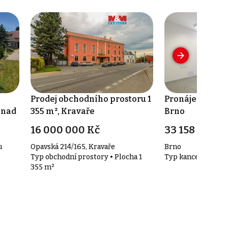
Prodej obchodního prostoru 1
Pronájem kance
 nad
355 m², Kravaře
Brno
16 000 000 Kč
33 158 Kč za
u
Opavská 214/165, Kravaře
Brno
Typ obchodní prostory • Plocha 1
Typ kanceláře • Pl
355 m²