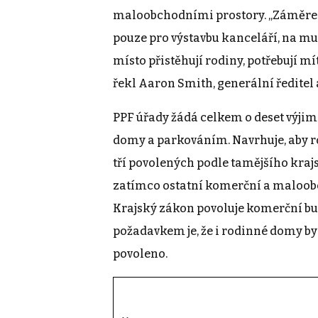
maloobchodními prostory. „Záměrem 
pouze pro výstavbu kanceláří, na mu
místo přistěhují rodiny, potřebují mít
řekl Aaron Smith, generální ředitel 
PPF úřady žádá celkem o deset výjim
domy a parkováním. Navrhuje, aby r
tří povolených podle tamějšího kraj
zatímco ostatní komerční a maloobc
Krajský zákon povoluje komerční bu
požadavkem je, že i rodinné domy by u 
povoleno.