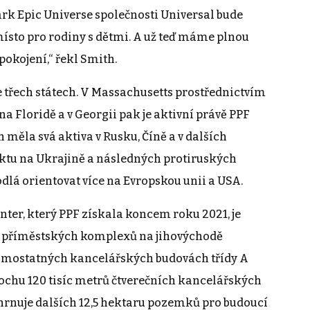
rk Epic Universe společnosti Universal bude
místo pro rodiny s dětmi. A už teď máme plnou
pokojení,“ řekl Smith.
e třech státech. V Massachusetts prostřednictvím
na Floridě a v Georgii pak je aktivní právě PPF
 měla svá aktiva v Rusku, Číně a v dalších
iktu na Ukrajině a následných protiruských
dlá orientovat více na Evropskou unii a USA.
ter, který PPF získala koncem roku 2021, je
h příměstských komplexů na jihovýchodě
samostatných kancelářských budovách třídy A
ochu 120 tisíc metrů čtverečních kancelářských
hrnuje dalších 12,5 hektaru pozemků pro budoucí