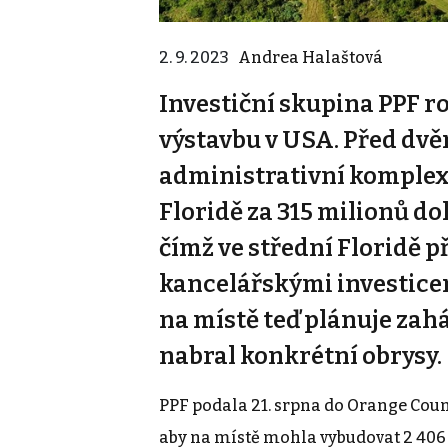
2. 9. 2023
Andrea Halaštová
Investiční skupina PPF r
výstavbu v USA. Před dvě
administrativní komplex
Floridě za 315 milionů do
čímž ve střední Floridě 
kancelářskými investice
na místě teď plánuje zaháj
nabral konkrétní obrysy.
PPF podala 21. srpna do Orange Coun
aby na místě mohla vybudovat 2 406 