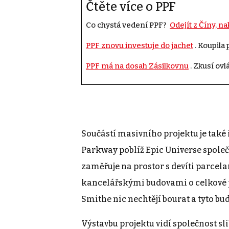
Čtěte více o PPF
Co chystá vedení PPF?
Odejít z Číny, n
PPF znovu investuje do jachet
. Koupila
PPF má na dosah Zásilkovnu
. Zkusí ov
Součástí masivního projektu je také 
Parkway poblíž Epic Universe společ
zaměřuje na prostor s devíti parcela
kancelářskými budovami o celkové p
Smithe nic nechtějí bourat a tyto b
Výstavbu projektu vidí společnost sl