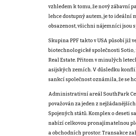
vzhledem k tomu, že nový zábavní pa
lehce dostupný autem, je to ideální 
obsazenost, všichni nájemníci jsou s
Skupina PPF takto v USA působí již v
biotechnologické společnosti Sotio, 
Real Estate. Přitom v minulých letech
asijských zemích. V důsledku konfl
sankcí společnost oznámila, že se ho
Administrativní areál SouthPark Cen
považován za jeden z nejžádanějšíc
Spojených států. Komplex o deseti 
nabízí celkovou pronajímatelnou pl
a obchodních prostor. Transakce za