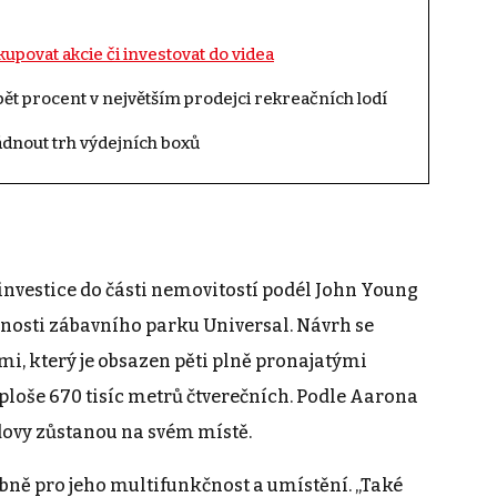
akupovat akcie či investovat do videa
 pět procent v největším prodejci rekreačních lodí
ládnout trh výdejních boxů
investice do části nemovitostí podél John Young
nosti zábavního parku Universal. Návrh se
mi, který je obsazen pěti plně pronajatými
loše 670 tisíc metrů čtverečních. Podle Aarona
udovy zůstanou na svém místě.
ibně pro jeho multifunkčnost a umístění. „Také