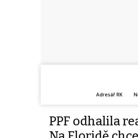
Adresář RK
N
PPF odhalila re
Na Floridě chce