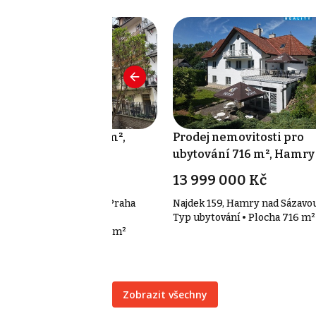
odej kanceláře 114 m²,
Prodej nemovitosti pro
aha 5, Smíchov
ubytování 716 m², Hamry
Sázavou
2 900 000 Kč
13 999 000 Kč
besovo náměstí 314/10, Praha
Najdek 159, Hamry nad Sázavo
 Smíchov
Typ ubytování • Plocha 716 m²
p kanceláře • Plocha 114 m²
Zobrazit všechny