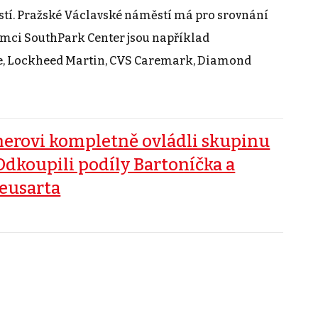
í. Pražské Václavské náměstí má pro srovnání
jemci SouthPark Center jsou například
e, Lockheed Martin, CVS Caremark, Diamond
nerovi kompletně ovládli skupinu
 Odkoupili podíly Bartoníčka a
eusarta