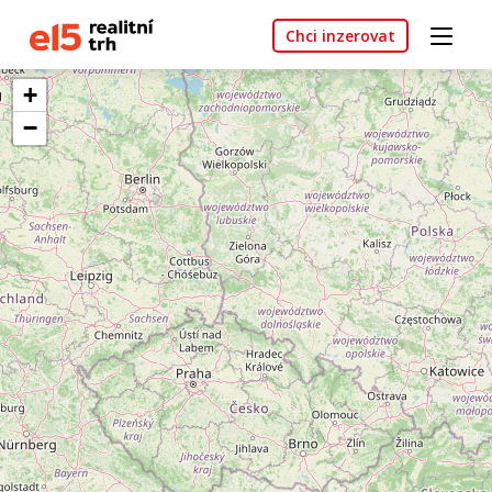
Chci inzerovat
+
−