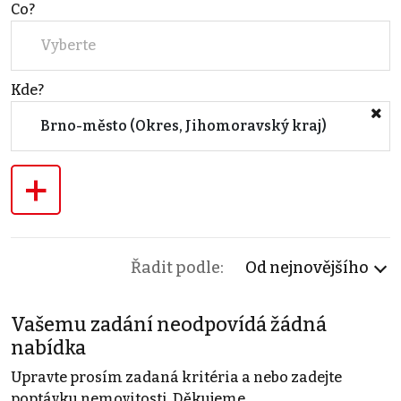
Co?
Vyberte
Kde?
Brno-město (Okres, Jihomoravský kraj)
+
Řadit podle:
Od nejnovějšího
Vašemu zadání neodpovídá žádná
nabídka
Upravte prosím zadaná kritéria a nebo zadejte
poptávku nemovitosti. Děkujeme