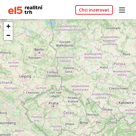
Chci inzerovat
+
−