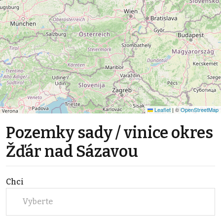
Leaflet
|
©
OpenStreetMap
Pozemky sady / vinice okres
Žďár nad Sázavou
Chci
Vyberte