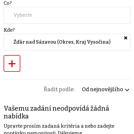
Co?
Vyberte
Kde?
Žďár nad Sázavou (Okres, Kraj Vysočina)
+
Řadit podle:
Od nejnovějšího
Vašemu zadání neodpovídá žádná
nabídka
Upravte prosím zadaná kritéria a nebo zadejte
poptávku nemovitosti. Děkujeme