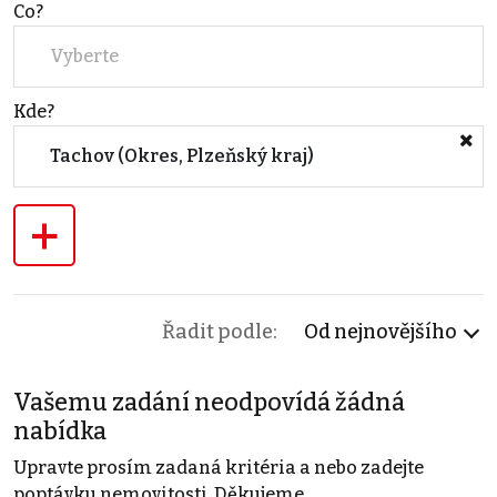
Co?
Vyberte
Kde?
Tachov (Okres, Plzeňský kraj)
+
Řadit podle:
Od nejnovějšího
Vašemu zadání neodpovídá žádná
nabídka
Upravte prosím zadaná kritéria a nebo zadejte
poptávku nemovitosti. Děkujeme