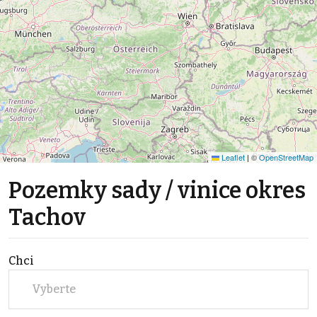
Leaflet
|
©
OpenStreetMap
Pozemky sady / vinice okres
Tachov
Chci
Vyberte