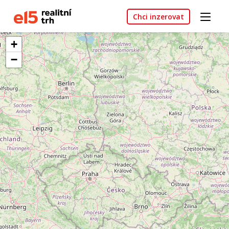
Chci inzerovat
+
−