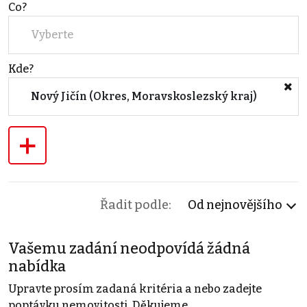
Co?
Vyberte
Kde?
Nový Jičín (Okres, Moravskoslezský kraj)
+
Řadit podle:
Od nejnovějšího
Vašemu zadání neodpovídá žádná
nabídka
Upravte prosím zadaná kritéria a nebo zadejte
poptávku nemovitosti. Děkujeme