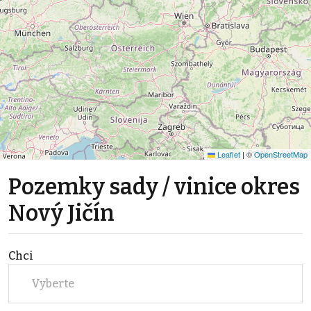
Leaflet
|
©
OpenStreetMap
Pozemky sady / vinice okres
Nový Jičín
Chci
Vyberte