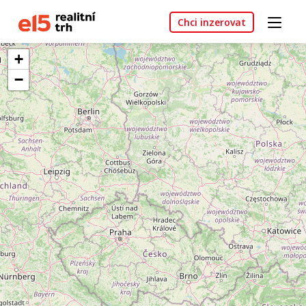
Chci inzerovat
+
−