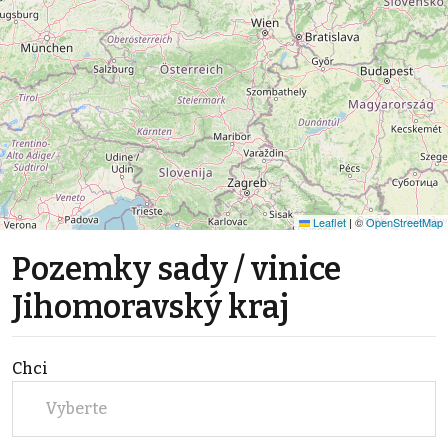
Leaflet
|
©
OpenStreetMap
Pozemky sady / vinice
Jihomoravský kraj
Chci
Vyberte