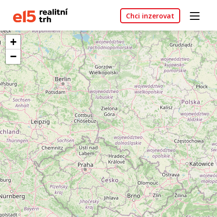
Chci inzerovat
+
−