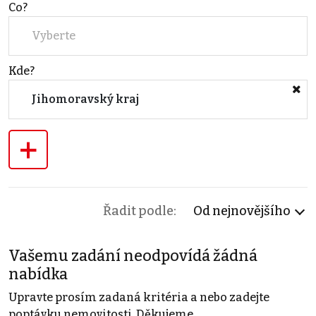
Co?
Vyberte
Kde?
Jihomoravský kraj
+
Řadit podle:
Od nejnovějšího
Vašemu zadání neodpovídá žádná
nabídka
Upravte prosím zadaná kritéria a nebo zadejte
poptávku nemovitosti. Děkujeme