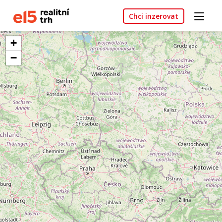
Chci inzerovat
+
−