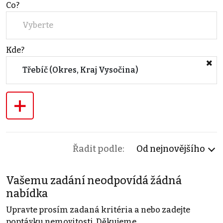
Co?
Vyberte
Kde?
Třebíč (Okres, Kraj Vysočina)
+
Řadit podle:
Od nejnovějšího
Vašemu zadání neodpovídá žádná
nabídka
Upravte prosím zadaná kritéria a nebo zadejte
poptávku nemovitosti. Děkujeme