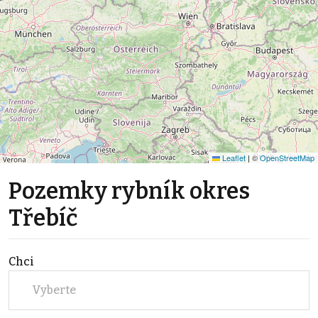
Leaflet
|
©
OpenStreetMap
Pozemky rybník okres
Třebíč
Chci
Vyberte