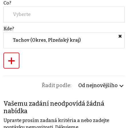
Co?
Vyberte
Kde?
Tachov (Okres, Plzeňský kraj)
+
Řadit podle:
Od nejnovějšího
Vašemu zadání neodpovídá žádná
nabídka
Upravte prosím zadaná kritéria a nebo zadejte
poptávku nemovitosti. Děkujeme