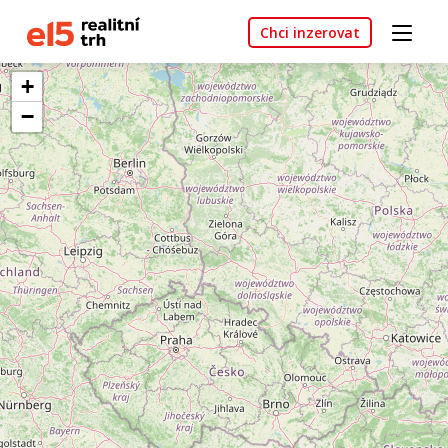
Chci inzerovat
+
−