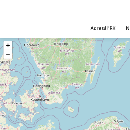
Adresář RK
N
+
−