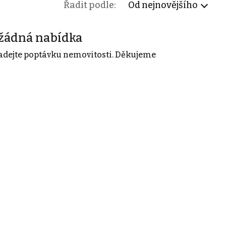
Řadit podle:
Od nejnovějšího
žádná nabídka
adejte poptávku nemovitosti. Děkujeme