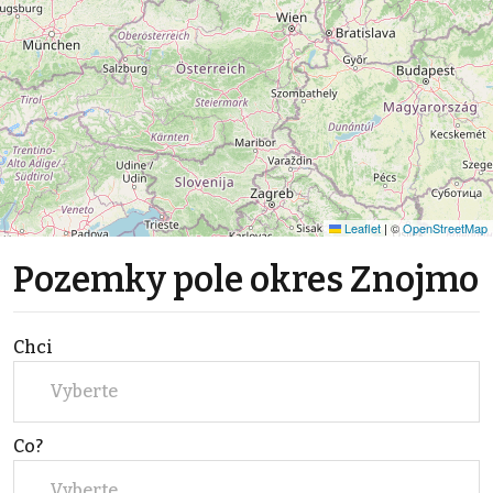
Leaflet
|
©
OpenStreetMap
Pozemky pole okres Znojmo
Chci
Vyberte
Co?
Vyberte