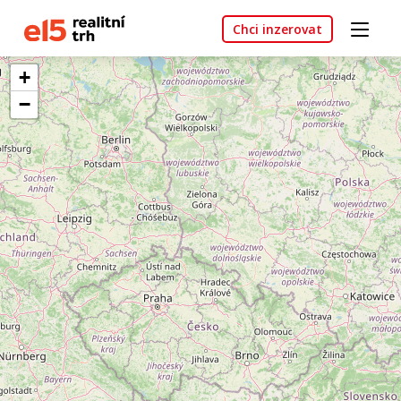
Chci inzerovat
+
−