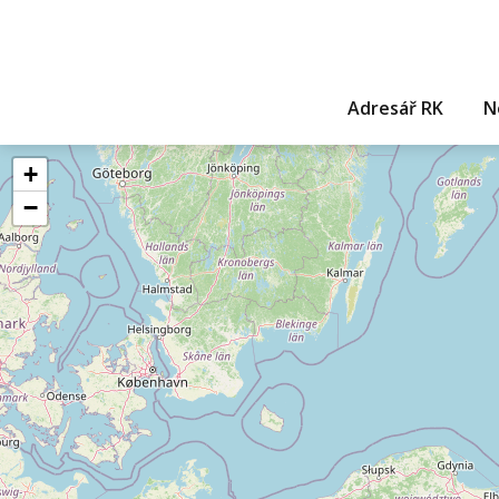
Adresář RK
N
+
−