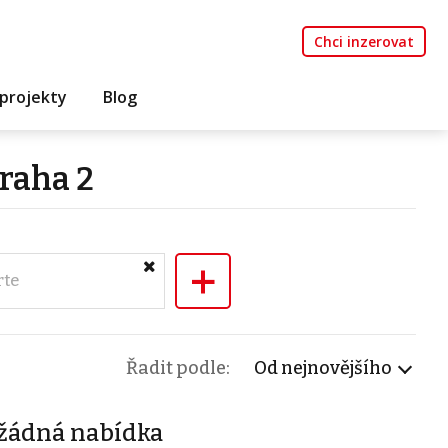
Chci inzerovat
projekty
Blog
raha 2
+
rte
Řadit podle:
Od nejnovějšího
žádná nabídka