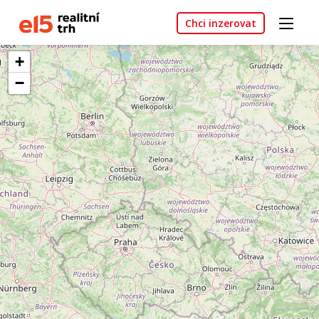
Chci inzerovat
+
−