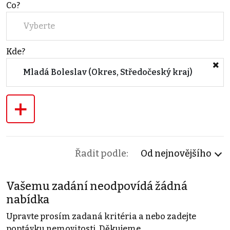
Co?
Vyberte
Kde?
Mladá Boleslav (Okres, Středočeský kraj)
+
Řadit podle:
Od nejnovějšího
Vašemu zadání neodpovídá žádná
nabídka
Upravte prosím zadaná kritéria a nebo zadejte
poptávku nemovitosti. Děkujeme