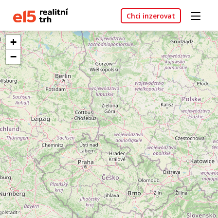
Chci inzerovat
+
−