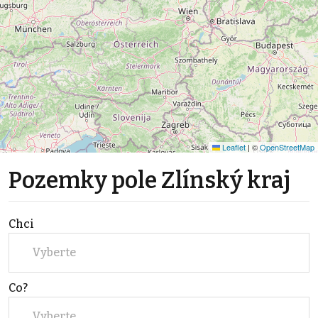
Leaflet
|
©
OpenStreetMap
Pozemky pole Zlínský kraj
Chci
Vyberte
Co?
Vyberte