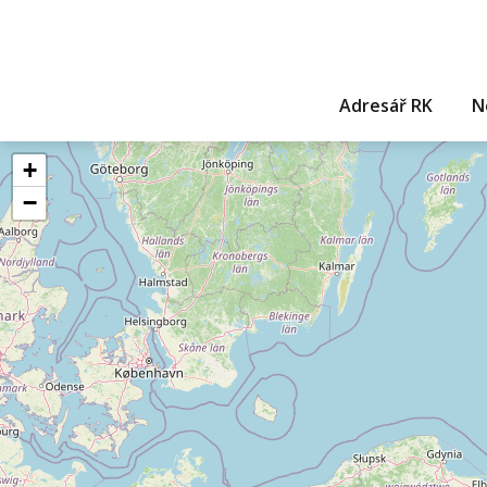
Adresář RK
N
+
−