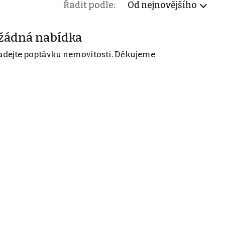
Řadit podle:
Od nejnovějšího
žádná nabídka
adejte poptávku nemovitosti. Děkujeme