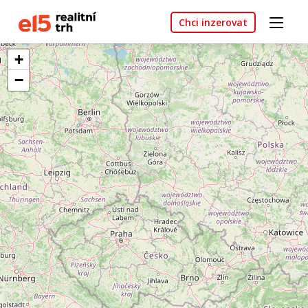
Chci inzerovat
+
−