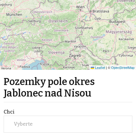
Leaflet
|
©
OpenStreetMap
Pozemky pole okres
Jablonec nad Nisou
Chci
Vyberte