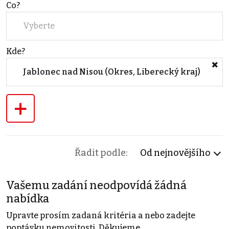
Co?
Vyberte
Kde?
Jablonec nad Nisou (Okres, Liberecký kraj)
+
Řadit podle:
Od nejnovějšího
Vašemu zadání neodpovídá žádná
nabídka
Upravte prosím zadaná kritéria a nebo zadejte
poptávku nemovitosti. Děkujeme