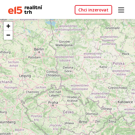
Chci inzerovat
+
−