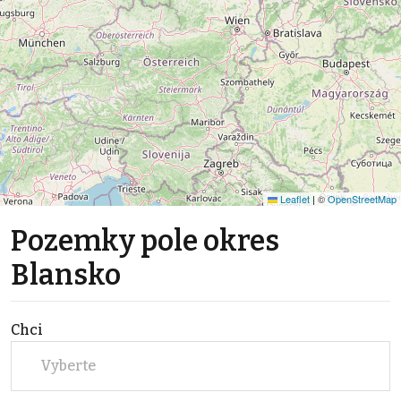
Leaflet
|
©
OpenStreetMap
Pozemky pole okres
Blansko
Chci
Vyberte