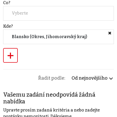
Co?
Vyberte
Kde?
Blansko (Okres, Jihomoravský kraj)
+
Řadit podle:
Od nejnovějšího
Vašemu zadání neodpovídá žádná
nabídka
Upravte prosím zadaná kritéria a nebo zadejte
poptávku nemovitosti. Děkujeme