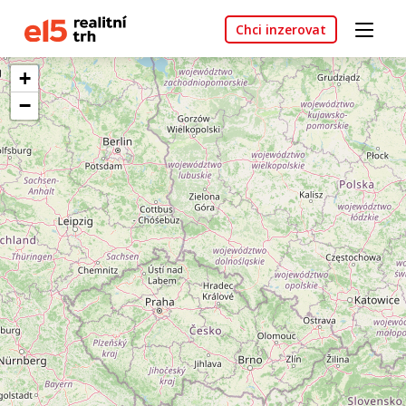
Chci inzerovat
+
−