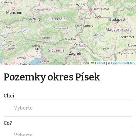
Leaflet
|
©
OpenStreetMap
Pozemky okres Písek
Chci
Vyberte
Co?
Vyberte