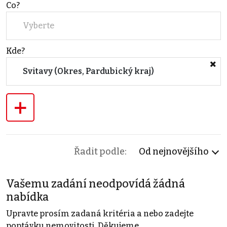
Co?
Vyberte
Kde?
Svitavy (Okres, Pardubický kraj)
+
Řadit podle:
Od nejnovějšího
Vašemu zadání neodpovídá žádná
nabídka
Upravte prosím zadaná kritéria a nebo zadejte
poptávku nemovitosti. Děkujeme