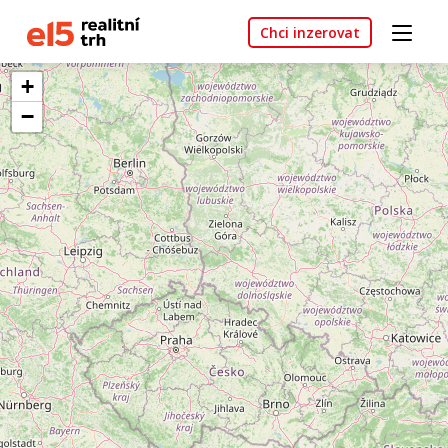
Chci inzerovat
+
−