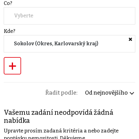
Co?
Vyberte
Kde?
Sokolov (Okres, Karlovarský kraj)
+
Řadit podle:
Od nejnovějšího
Vašemu zadání neodpovídá žádná
nabídka
Upravte prosím zadaná kritéria a nebo zadejte
poptávku nemovitosti. Děkujeme