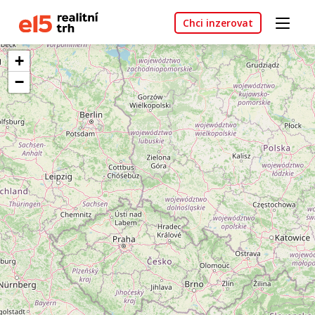
Chci inzerovat
+
−