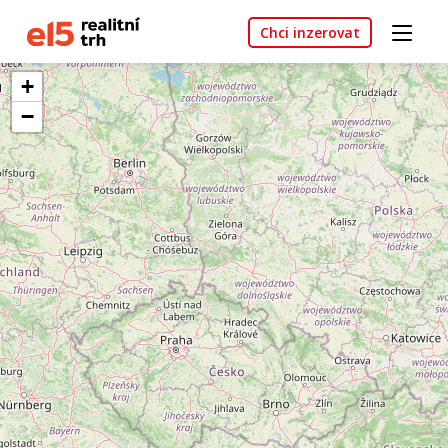
Chci inzerovat
+
−