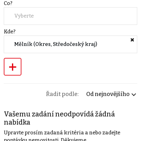
Co?
Vyberte
Kde?
Mělník (Okres, Středočeský kraj)
+
Řadit podle:
Od nejnovějšího
Vašemu zadání neodpovídá žádná
nabídka
Upravte prosím zadaná kritéria a nebo zadejte
poptávku nemovitosti. Děkujeme