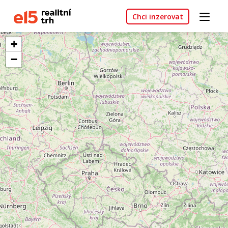
Chci inzerovat
+
−