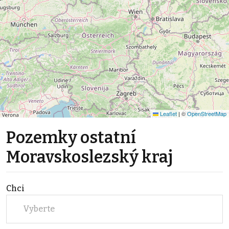
Leaflet
|
©
OpenStreetMap
Pozemky ostatní
Moravskoslezský kraj
Chci
Vyberte