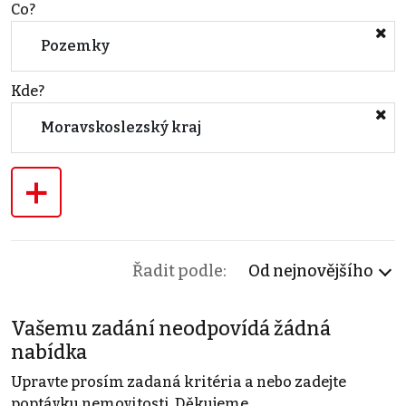
Co?
Pozemky
Kde?
Moravskoslezský kraj
+
Řadit podle:
Od nejnovějšího
Vašemu zadání neodpovídá žádná
nabídka
Upravte prosím zadaná kritéria a nebo zadejte
poptávku nemovitosti. Děkujeme