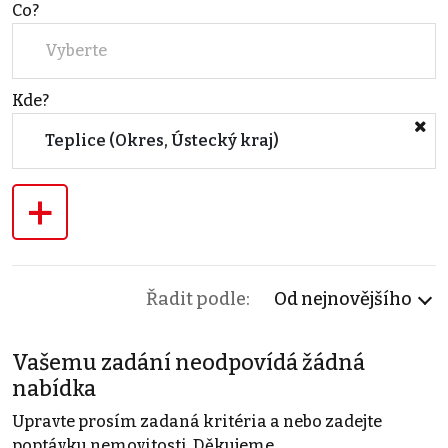
Co?
Vyberte
Kde?
Teplice (Okres, Ústecký kraj)
+
Řadit podle:
Od nejnovějšího
Vašemu zadání neodpovídá žádná
nabídka
Upravte prosím zadaná kritéria a nebo zadejte
poptávku nemovitosti. Děkujeme