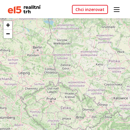
Chci inzerovat
+
−