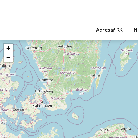
Adresář RK
N
+
−