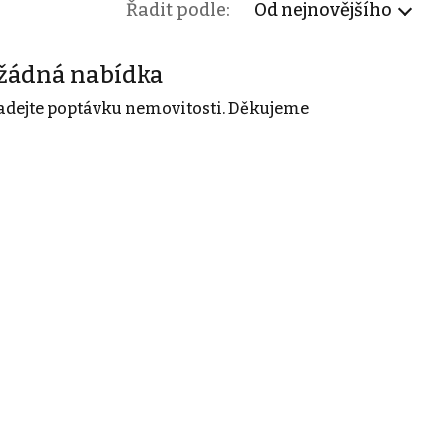
Řadit podle:
Od nejnovějšího
žádná nabídka
adejte poptávku nemovitosti. Děkujeme