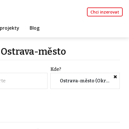
Chci inzerovat
projekty
Blog
 Ostrava-město
Kde?
rte
Ostrava-město (Okres, Moravskoslezský kraj)