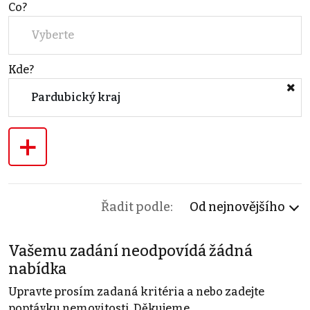
Co?
Vyberte
Kde?
Pardubický kraj
+
Řadit podle:
Od nejnovějšího
Vašemu zadání neodpovídá žádná
nabídka
Upravte prosím zadaná kritéria a nebo zadejte
poptávku nemovitosti. Děkujeme