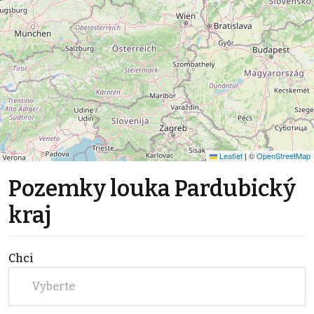
Leaflet
|
©
OpenStreetMap
Pozemky louka Pardubický
kraj
Chci
Vyberte