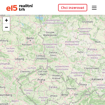
Chci inzerovat
+
−