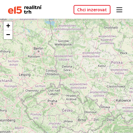
Chci inzerovat
+
−