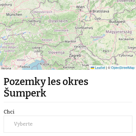
Leaflet
|
©
OpenStreetMap
Pozemky les okres
Šumperk
Chci
Vyberte