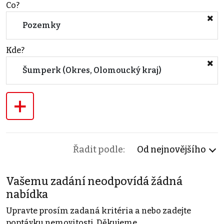
Co?
Pozemky
Kde?
Šumperk (Okres, Olomoucký kraj)
+
Řadit podle:
Od nejnovějšího
Vašemu zadání neodpovídá žádná
nabídka
Upravte prosím zadaná kritéria a nebo zadejte
poptávku nemovitosti. Děkujeme