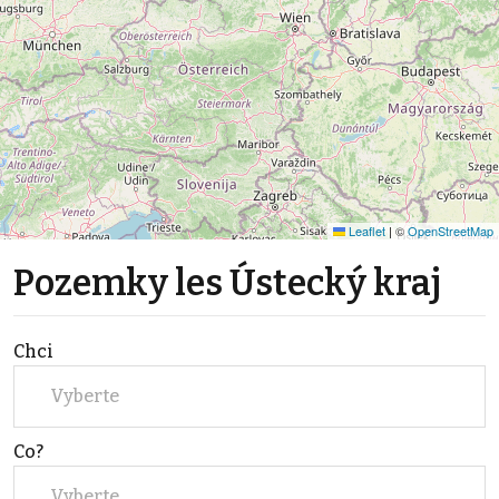
Leaflet
|
©
OpenStreetMap
Pozemky les Ústecký kraj
Chci
Vyberte
Co?
Vyberte