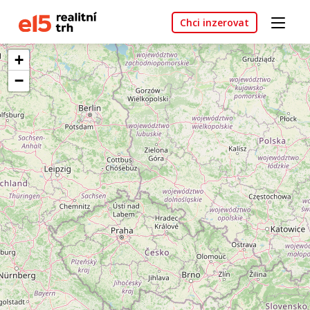
Chci inzerovat
+
−