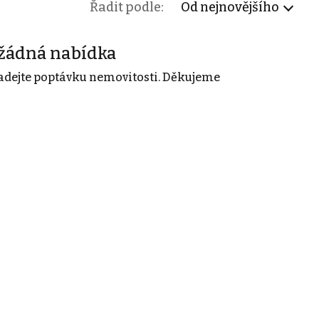
Řadit podle:
Od nejnovějšího
žádná nabídka
adejte poptávku nemovitosti. Děkujeme