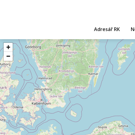
Adresář RK
N
+
−