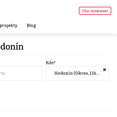
Chci inzerovat
projekty
Blog
odonín
Kde?
rte
Hodonín (Okres, Jihomoravský kraj)